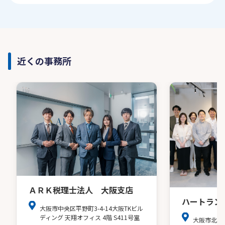
近くの事務所
ＡＲＫ税理士法人 大阪支店
ハートラン
大阪市中央区平野町3-4-14大阪TKビル
ディング 天翔オフィス 4階 S411号室
大阪市北区