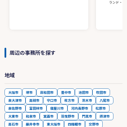
ランド・ア
周辺の事務所を探す
地域
大阪市
堺市
岸和田市
豊中市
池田市
吹田市
泉大津市
高槻市
守口市
枚方市
茨木市
八尾市
泉佐野市
富田林市
寝屋川市
河内長野市
松原市
大東市
和泉市
箕面市
羽曳野市
門真市
摂津市
高石市
藤井寺市
東大阪市
四條畷市
交野市