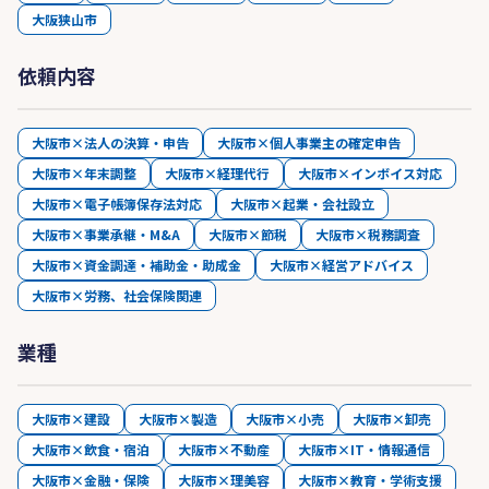
大阪狭山市
依頼内容
大阪市×法人の決算・申告
大阪市×個人事業主の確定申告
大阪市×年末調整
大阪市×経理代行
大阪市×インボイス対応
大阪市×電子帳簿保存法対応
大阪市×起業・会社設立
大阪市×事業承継・M&A
大阪市×節税
大阪市×税務調査
大阪市×資金調達・補助金・助成金
大阪市×経営アドバイス
大阪市×労務、社会保険関連
業種
大阪市×建設
大阪市×製造
大阪市×小売
大阪市×卸売
大阪市×飲食・宿泊
大阪市×不動産
大阪市×IT・情報通信
大阪市×金融・保険
大阪市×理美容
大阪市×教育・学術支援