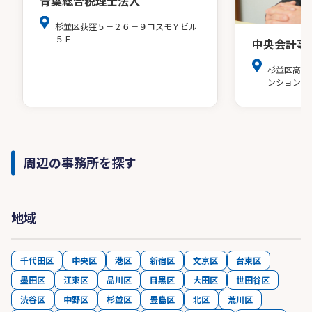
青葉総合税理士法人
杉並区荻窪５－２６－９コスモＹビル
５Ｆ
中央会計事
杉並区高円
ンション20
周辺の事務所を探す
地域
千代田区
中央区
港区
新宿区
文京区
台東区
墨田区
江東区
品川区
目黒区
大田区
世田谷区
渋谷区
中野区
杉並区
豊島区
北区
荒川区