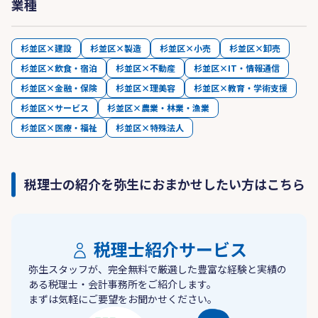
業種
杉並区×建設
杉並区×製造
杉並区×小売
杉並区×卸売
杉並区×飲食・宿泊
杉並区×不動産
杉並区×IT・情報通信
杉並区×金融・保険
杉並区×理美容
杉並区×教育・学術支援
杉並区×サービス
杉並区×農業・林業・漁業
杉並区×医療・福祉
杉並区×特殊法人
税理士の紹介を弥生におまかせしたい方はこちら
税理士紹介サービス
弥生スタッフが、完全無料で厳選した豊富な経験と実績の
ある税理士・会計事務所をご紹介します。
まずは気軽にご要望をお聞かせください。