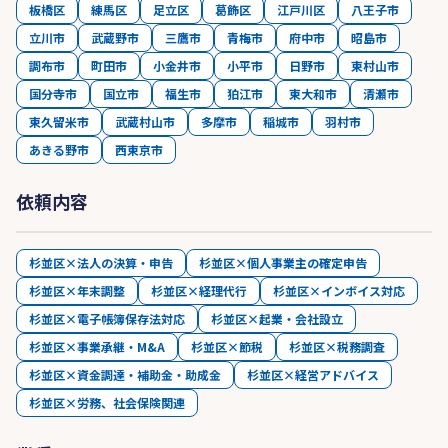
板橋区
練馬区
足立区
葛飾区
江戸川区
八王子市
立川市
武蔵野市
三鷹市
青梅市
府中市
昭島市
調布市
町田市
小金井市
小平市
日野市
東村山市
国分寺市
国立市
福生市
狛江市
東大和市
清瀬市
東久留米市
武蔵村山市
多摩市
稲城市
羽村市
あきる野市
西東京市
依頼内容
杉並区×法人の決算・申告
杉並区×個人事業主の確定申告
杉並区×年末調整
杉並区×経理代行
杉並区×インボイス対応
杉並区×電子帳簿保存法対応
杉並区×起業・会社設立
杉並区×事業承継・M&A
杉並区×節税
杉並区×税務調査
杉並区×資金調達・補助金・助成金
杉並区×経営アドバイス
杉並区×労務、社会保険関連