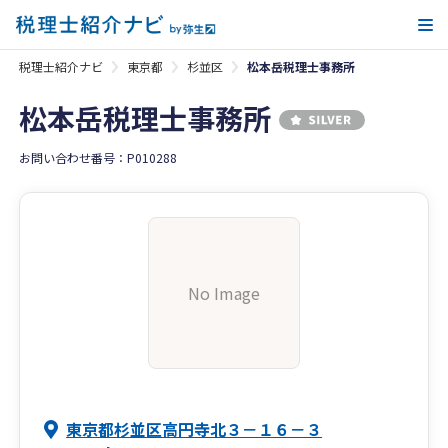
メ
税理士紹介ナビ
東京都
杉並区
松本岳税理士事務所
松本岳税理士事務所
お問い合わせ番号：P010288
No Image
東京都杉並区高円寺北３－１６－３