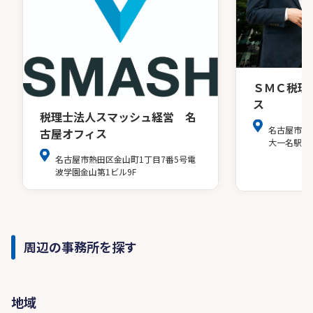
ＳＭＣ税理
ス
税理士法人スマッシュ経営 名
名古屋市中
古屋オフィス
大一名駅ビ
名古屋市熱田区金山町1丁目7番5号電
波学園金山第1ビル9F
周辺の事務所を探す
地域