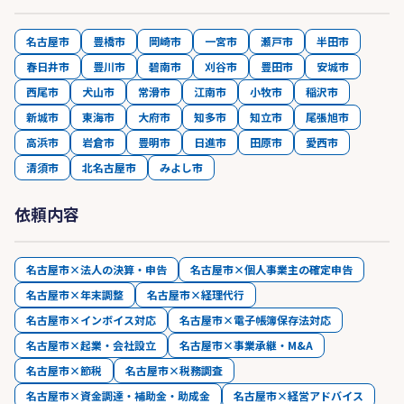
名古屋市
豊橋市
岡崎市
一宮市
瀬戸市
半田市
春日井市
豊川市
碧南市
刈谷市
豊田市
安城市
西尾市
犬山市
常滑市
江南市
小牧市
稲沢市
新城市
東海市
大府市
知多市
知立市
尾張旭市
高浜市
岩倉市
豊明市
日進市
田原市
愛西市
清須市
北名古屋市
みよし市
依頼内容
名古屋市×法人の決算・申告
名古屋市×個人事業主の確定申告
名古屋市×年末調整
名古屋市×経理代行
名古屋市×インボイス対応
名古屋市×電子帳簿保存法対応
名古屋市×起業・会社設立
名古屋市×事業承継・M&A
名古屋市×節税
名古屋市×税務調査
名古屋市×資金調達・補助金・助成金
名古屋市×経営アドバイス