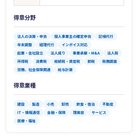
得意分野
法人の決算・申告
個人事業主の確定申告
記帳代行
年末調整
経理代行
インボイス対応
起業・会社設立
法人成り
事業承継・M&A
法人税
所得税
消費税
相続税・資産税
節税
税務調査
労務、社会保険関連
給与計算
得意業種
建設
製造
小売
卸売
飲食・宿泊
不動産
IT・情報通信
金融・保険
理美容
サービス
医療・福祉