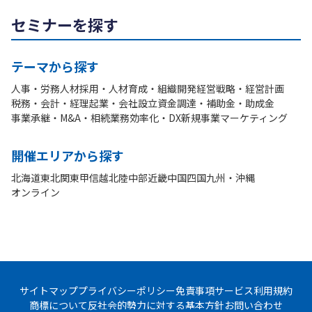
セミナーを探す
テーマから探す
人事・労務
人材採用・人材育成・組織開発
経営戦略・経営計画
税務・会計・経理
起業・会社設立
資金調達・補助金・助成金
事業承継・M&A・相続
業務効率化・DX
新規事業
マーケティング
開催エリアから探す
北海道
東北
関東
甲信越
北陸
中部
近畿
中国
四国
九州・沖縄
オンライン
サイトマップ
プライバシーポリシー
免責事項
サービス利用規約
商標について
反社会的勢力に対する基本方針
お問い合わせ