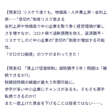
【現実3】リスケで凌ぐも、物価高・人件費上昇・金利上
昇……“息切れ”倒産リスク高まる
金利上昇や物価高で中小企業を取り巻く経営環境が厳し
さを増すなか、コロナ禍で過剰債務を抱え、返済猶予・
リスケでしのぐ中小企業の“息切れ”倒産が増加する可能
性。
「ゼロゼロ融資」のツケがまわってきた！
【現実4】『賃上げ促進税制』減税猶予５年！問題は「継
続できるか!?」
税額控除額の繰越が最大５年間可能に。
赤字が多い中小企業にチャンスがあるも、そもそも黒字
転換できるのか!?
また一度上げた賃金を下げることは容易ではない……。