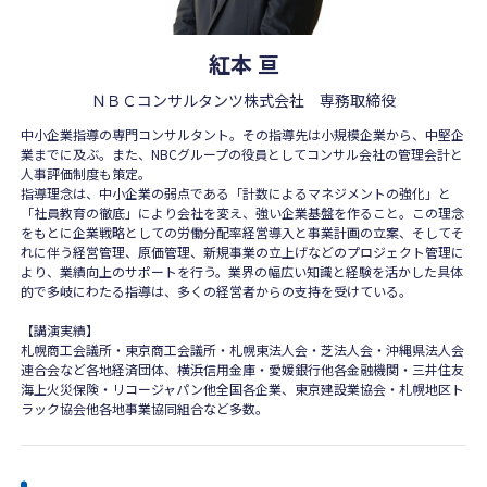
紅本 亘
ＮＢＣコンサルタンツ株式会社 専務取締役
中小企業指導の専門コンサルタント。その指導先は小規模企業から、中堅企
業までに及ぶ。また、NBCグループの役員としてコンサル会社の管理会計と
人事評価制度も策定。
指導理念は、中小企業の弱点である「計数によるマネジメントの強化」と
「社員教育の徹底」により会社を変え、強い企業基盤を作ること。この理念
をもとに企業戦略としての労働分配率経営導入と事業計画の立案、そしてそ
れに伴う経営管理、原価管理、新規事業の立上げなどのプロジェクト管理に
より、業績向上のサポートを行う。業界の幅広い知識と経験を活かした具体
的で多岐にわたる指導は、多くの経営者からの支持を受けている。
【講演実績】
札幌商工会議所・東京商工会議所・札幌東法人会・芝法人会・沖縄県法人会
連合会など各地経済団体、横浜信用金庫・愛媛銀行他各金融機関・三井住友
海上火災保険・リコージャパン他全国各企業、東京建設業協会・札幌地区ト
ラック協会他各地事業協同組合など多数。