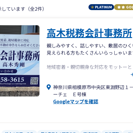
示しています（全2件）
高木税務会計事務所
親しみやすく、話しやすい、敷居のひく
見えられる方もたくさんいらっしゃいま
地域密着・親切親身な対応をモットーと
恵まれて、相模原市の発展とともに現在
神奈川県相模原市中央区東淵野辺１
相模原市で約４０年間営業してきた歴史
ーチェ Ｅ号棟
積してきた相模原市に地域密着の会計事
Googleマップを確認
ッフ一同、心から願っております。
皆様がお悩みのこと、分からないこと、
原市の親切・親身な税理士事務所 高木