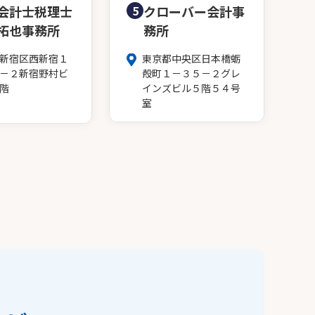
会計士税理士
5
クローバー会計事
拓也事務所
務所
新宿区西新宿１
東京都中央区日本橋蛎
－２新宿野村ビ
殻町１－３５－２グレ
階
インズビル５階５４号
室