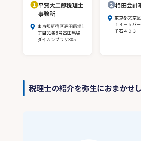
1
平賀大二郎税理士
2
相田会計
事務所
東京都文京区
１４－５パー
東京都新宿区高田馬場1
千石４０３
丁目31番8号高田馬場
ダイカンプラザ805
税理士の紹介を弥生におまかせ