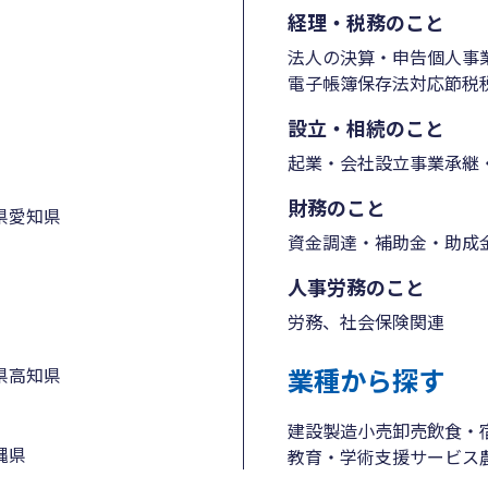
経理・税務のこと
法人の決算・申告
個人事
電子帳簿保存法対応
節税
設立・相続のこと
起業・会社設立
事業承継・
財務のこと
県
愛知県
資金調達・補助金・助成
人事労務のこと
労務、社会保険関連
業種から探す
県
高知県
建設
製造
小売
卸売
飲食・
縄県
教育・学術支援
サービス