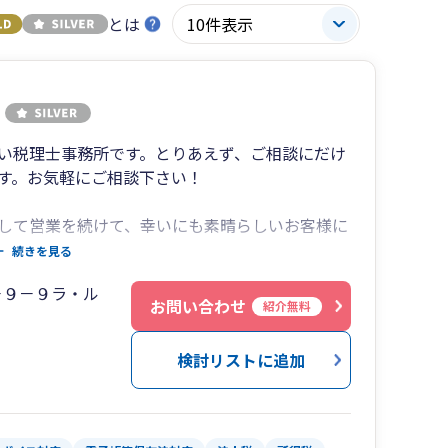
とは
い税理士事務所です。とりあえず、ご相談にだけ
す。お気軽にご相談下さい！
して営業を続けて、幸いにも素晴らしいお客様に
まで歩んでまいりました。
続きを見る
－９－９ラ・ル
と経験、そしてお客様のためになるノウハウを蓄
お問い合わせ
紹介無料
務所です。皆様と社会のお役に立てることをスタ
検討リストに追加
ご心配されていることがあるときは、ぜひ、相模
税務会計事務所までご相談下さい。