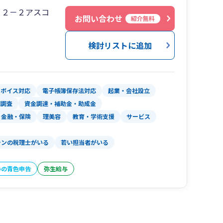
３２－２アスコ
お問い合わせ
紹介無料
士やＦＰなどの資格保有者を含む）が直接お客様
検討リストに追加
。
選任し、親身になってお客様の経営に寄り添いま
ビス」を実現しています。
ンボイス対応
電子帳簿保存法対応
起業・会社設立
・労務・法務など、お客様が必要とする様々なサ
務調査
資金調達・補助金・助成金
するサービス体系です。
金融・保険
理美容
教育・学術支援
サービス
とにより、お客様が必要とする様々なサービスを
ランの税理士がいる
若い担当者がいる
いの青色申告
弥生給与