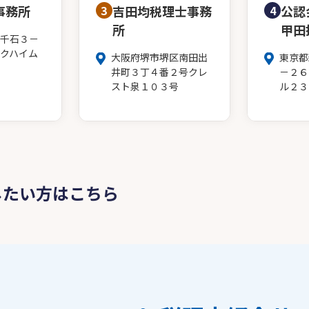
事務所
3
吉田均税理士事務
4
公認
所
甲田
千石３－
クハイム
大阪府堺市堺区南田出
東京都
井町３丁４番２号クレ
－２６
スト泉１０３号
ル２３
したい方はこちら