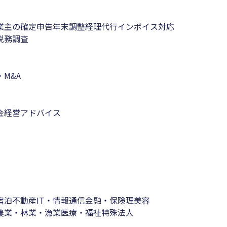
業主の確定申告
年末調整
経理代行
インボイス対応
税務調査
M&A
金
経営アドバイス
宿泊
不動産
IT・情報通信
金融・保険
理美容
農業・林業・漁業
医療・福祉
特殊法人