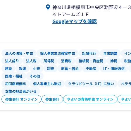
顧問契約数は法人150件、個人50件。
神奈川県相模原市中央区淵野辺４－
確定申告のみの契約も毎年250件超。
ットアームズ１Ｆ
契約数は毎年増加中です。
Googleマップを確認
当事務所では、経験豊富な担当者（税理
を担当する「担当制」を採用しています
お客様毎にその業種に精通した担当者を
す。
さらに、当事務所は「ワンストップサー
法人の決算・申告
個人事業主の確定申告
記帳代行
年末調整
イ
ワンストップサービスとは、会計・税務
法人成り
法人税
所得税
消費税
相続税・資産税
節税
税
ービスを、文字通りワンストップで提供
建設
製造
小売
卸売
飲食・宿泊
不動産
IT・情報通信
会計・税務以外の各専門家と連携するこ
医療・福祉
その他
ワンストップで完結します。
初回面談無料
個人事業主も歓迎
クラウドツール（IT）に強い
ベテ
女性の担当者がいる
弥生会計 オンライン
弥生会計
やよいの青色申告 オンライン
やよ