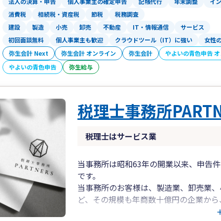
法人の決算・申告
個人事業主の確定申告
記帳代行
年末調整
イ
会計ソフトの導入支援も行っております
消費税
相続税・資産税
節税
税務調査
建設
製造
小売
卸売
不動産
IT・情報通信
サービス
もちろん相模原市だけでなく、町田市、
初回面談無料
個人事業主も歓迎
クラウドツール（IT）に強い
女性
隣の方々もご相談お待ちしております。
弥生会計 Next
弥生会計 オンライン
弥生会計
やよいの青色申告 
やよいの青色申告
弥生給与
税理士事務所PARTN
税理士はサービス業
当事務所は昭和63年の開業以来、申告
です。
当事務所のお客様は、製造業、卸売業、
ど、その規模も年商数十億円の企業から
ます。