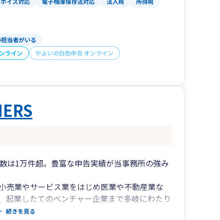
ンボイス対応
電子帳簿保存法対応
法人税
所得税
（弥生会計等）ので遠慮無くご連絡下さい。
多摩市、厚木市、座間市、大和市、愛川町等、近
の担当者がいる
オンライン
やよいの白色申告 オンライン
ERS
件数は1万件超。豊富な申告実績が当事務所の強み
小売業やサービス業をはじめ医業や不動産業な
、起業したてのベンチャー企業まで多岐にわたり
続きを見る