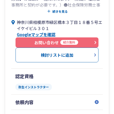
事務所と契約が必要です。）●社会保険労務士事
務所／行政書士事務所を併設（税理士のみの依頼
続きを見る
でも大歓迎です。）●資金繰りや労務管理・事務
神奈川県相模原市緑区橋本３丁目１８番５号エ
組合加入、建設業許可申請の相談など多数いただ
イケイビル３０１
いております。
Googleマップを確認
●各種補助金や助成金の情報を提供しておりま
す。
お問い合わせ
紹介無料
●事務所スタッフは、弥生会計インストラクター
を保有しており、弥生会計のことならお任せくだ
検討リストに追加
さい。
お気軽に、お問合せ下さい。
認定資格
・法人税・消費税・所得税等の税務申告
弥生インストラクター
・相続税・贈与税・譲渡所得税等の資産税申告
・新規開業、会社設立支援
依頼内容
・経営計画策定支援、MAS監査
・会計ソフト導入支援（弥生会計他各種会計ソフ