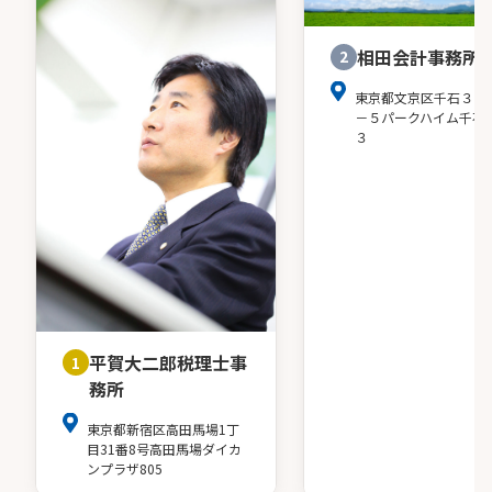
相田会計事務所
2
東京都文京区千石３－
－５パークハイム千石
３
平賀大二郎税理士事
1
務所
東京都新宿区高田馬場1丁
目31番8号高田馬場ダイカ
ンプラザ805