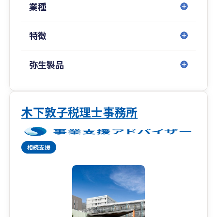
ト）
業種
・補助金・助成金（社労士が担当）の申請サポー
ト
特徴
・財務コンサルティング
・記帳指導・記帳代行 ほか
弥生製品
木下敦子税理士事務所