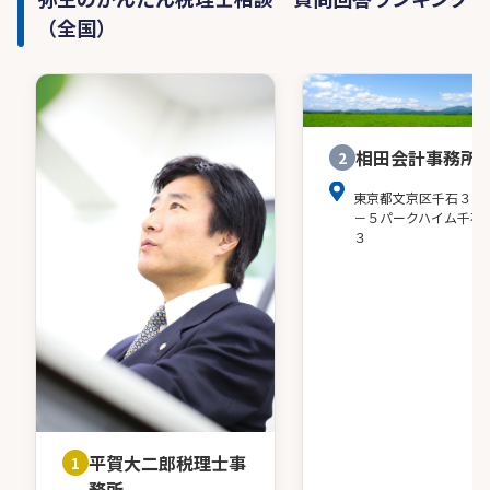
（全国）
相田会計事務所
2
東京都文京区千石３－
－５パークハイム千石
３
平賀大二郎税理士事
1
務所