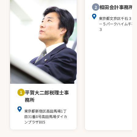
相田会計事務所
2
東京都文京区千石３－
－５パークハイム千石
３
平賀大二郎税理士事
1
務所
東京都新宿区高田馬場1丁
目31番8号高田馬場ダイカ
ンプラザ805