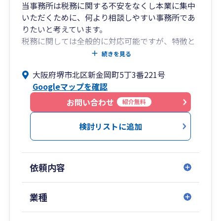
当事務所は税務に関する不安をなくし本業に集中
いただくために、何より相談しやすい事務所であ
りたいと考えています。
税務に関しては全般的に対応可能ですが、特徴と
しては起業された方や法人設立を検討されている
続きを見る
スタートアップの方のサポートを比較的多くさせ
大阪府堺市北区新金岡町5丁3番221号
ていただいています。
Googleマップを確認
最近であればインボイスや電子帳簿保存法の対応
お問い合わせ
紹介無料
や、それ以外にも相続対策等もご相談いただけま
す。
検討リストに追加
初回相談無料とさせていただいていますので、税
務について相談できるパートナーをお探しであれ
ばぜひ一度ご連絡ください。
依頼内容
業種