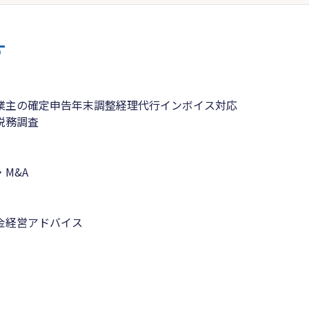
す
業主の確定申告
年末調整
経理代行
インボイス対応
税務調査
M&A
金
経営アドバイス