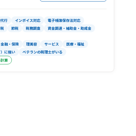
理代行
インボイス対応
電子帳簿保存法対応
産税
節税
税務調査
資金調達・補助金・助成金
金融・保険
理美容
サービス
医療・福祉
T）に強い
ベテランの税理士がいる
与計算