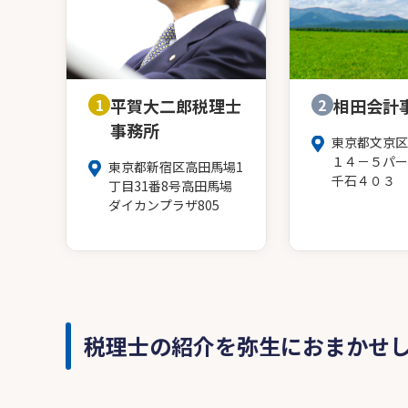
1
平賀大二郎税理士
2
相田会計
事務所
東京都文京区
１４－５パー
東京都新宿区高田馬場1
千石４０３
丁目31番8号高田馬場
ダイカンプラザ805
税理士の紹介を弥生におまかせ