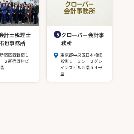
会計士税理士
5
クローバー会計事
拓也事務所
務所
新宿区西新宿１
東京都中央区日本橋蛎
－２新宿野村ビ
殻町１－３５－２グレ
階
インズビル５階５４号
室