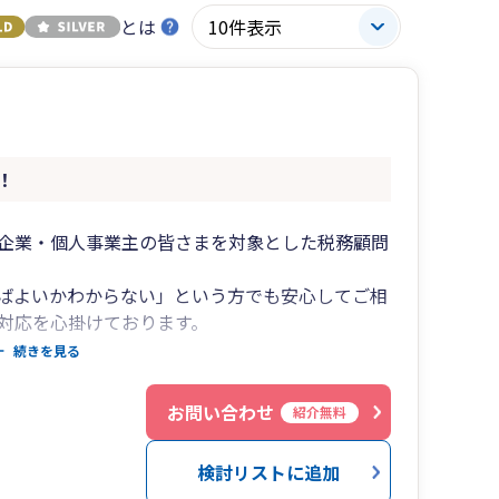
とは
！
企業・個人事業主の皆さまを対象とした税務顧問
ばよいかわからない」という方でも安心してご相
対応を心掛けております。
法人化、資金繰り、融資相談、クラウド会計導入
続きを見る
を行い、長期的なパートナーとして事業の成長を
お問い合わせ
紹介無料
検討リストに追加