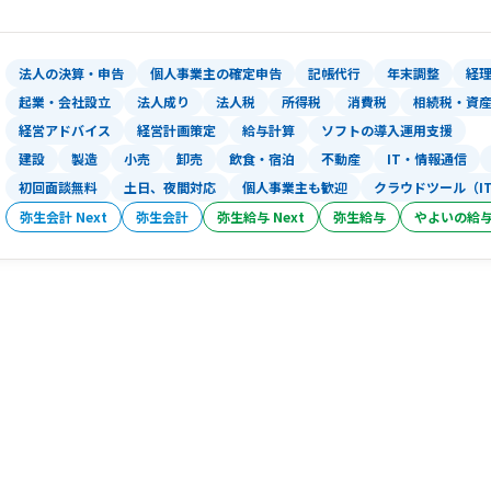
法人の決算・申告
個人事業主の確定申告
記帳代行
年末調整
経
起業・会社設立
法人成り
法人税
所得税
消費税
相続税・資
経営アドバイス
経営計画策定
給与計算
ソフトの導入運用支援
建設
製造
小売
卸売
飲食・宿泊
不動産
IT・情報通信
初回面談無料
土日、夜間対応
個人事業主も歓迎
クラウドツール（I
弥生会計 Next
弥生会計
弥生給与 Next
弥生給与
やよいの給