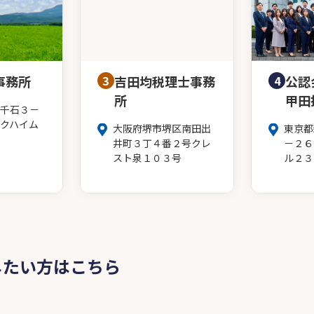
事務所
3
吉田均税理士事務
4
公認
所
甲田
千石３－
クハイム
大阪府堺市堺区南田出
東京都
井町３丁４番２号クレ
－２６
スト泉１０３号
ル２３
したい方はこちら