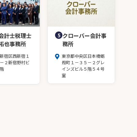
会計士税理士
5
クローバー会計事
拓也事務所
務所
新宿区西新宿１
東京都中央区日本橋蛎
－２新宿野村ビ
殻町１－３５－２グレ
階
インズビル５階５４号
室