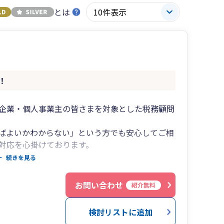
とは
！
企業・個人事業主の皆さまを対象とした税務顧問
ばよいかわからない」という方でも安心してご相
対応を心掛けております。
法人化、資金繰り、融資相談、クラウド会計導入
続きを見る
を行い、長期的なパートナーとして事業の成長を
お問い合わせ
紹介無料
検討リストに追加