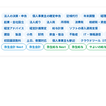
法人の決算・申告
個人事業主の確定申告
記帳代行
年末調整
経
起業・会社設立
法人成り
法人税
所得税
消費税
相続税・資
経営アドバイス
経営計画策定
給与計算
ソフトの導入運用支援
建設
製造
小売
卸売
飲食・宿泊
不動産
IT・情報通信
初回面談無料
土日、夜間対応
個人事業主も歓迎
クラウドツール（I
弥生会計 Next
弥生会計
弥生給与 Next
弥生給与
やよいの給