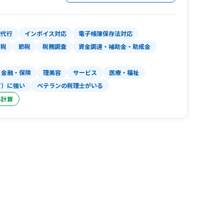
理代行
インボイス対応
電子帳簿保存法対応
産税
節税
税務調査
資金調達・補助金・助成金
金融・保険
理美容
サービス
医療・福祉
T）に強い
ベテランの税理士がいる
与計算