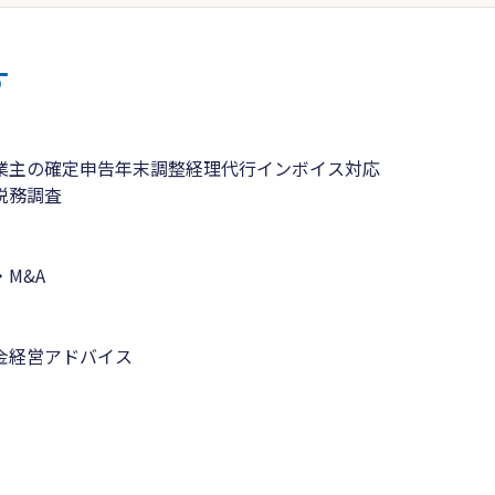
す
業主の確定申告
年末調整
経理代行
インボイス対応
税務調査
M&A
金
経営アドバイス