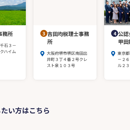
事務所
3
吉田均税理士事務
4
公認
所
甲田
千石３－
クハイム
大阪府堺市堺区南田出
東京都
井町３丁４番２号クレ
－２６
スト泉１０３号
ル２３
したい方はこちら