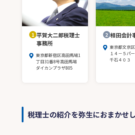
1
平賀大二郎税理士
2
相田会計
事務所
東京都文京区
１４－５パー
東京都新宿区高田馬場1
千石４０３
丁目31番8号高田馬場
ダイカンプラザ805
税理士の紹介を弥生におまかせ