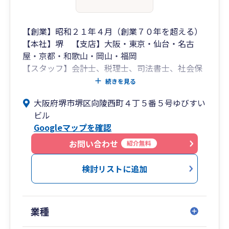
【創業】昭和２１年４月（創業７０年を超える）
【本社】堺 【支店】大阪・東京・仙台・名古
屋・京都・和歌山・岡山・福岡
【スタッフ】会計士、税理士、司法書士、社会保
険労務士、中小企業診断士、弥生認定インストラ
続きを見る
クターなど２５０名
大阪府堺市堺区向陵西町４丁５番５号ゆびすい
ビル
Googleマップを確認
お問い合わせ
紹介無料
検討リストに追加
業種