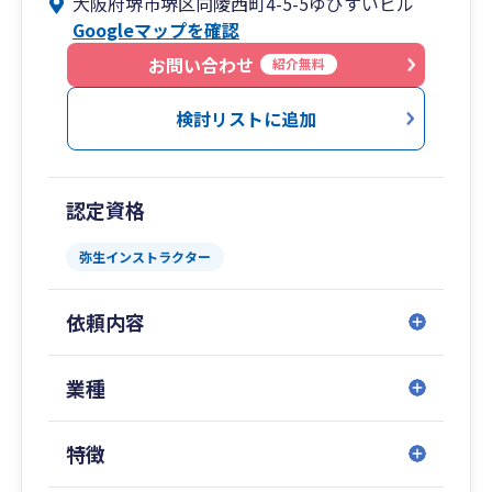
大阪府堺市堺区向陵西町4-5-5ゆびすいビル
特徴: 初回相談は無料です。「堅い」「話しにく
様々なニーズに即応できる体制を整えています。
Googleマップを確認
い」といった税理士のイメージを払拭し、気軽に
何でも相談できる雰囲気づくりを徹底していま
お問い合わせ
紹介無料
す。
検討リストに追加
経営に関する「困った」がございましたら、まず
は川村会計事務所へお気軽にお電話ください。私
たちが全力でサポートさせていただきます
認定資格
弥生インストラクター
依頼内容
業種
特徴