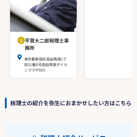
平賀大二郎税理士事
1
務所
東京都新宿区高田馬場1丁
目31番8号高田馬場ダイカ
ンプラザ805
税理士の紹介を弥生におまかせしたい方はこちら