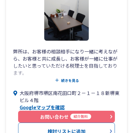
弊所は、お客様の相談相手になり一緒に考えなが
ら、お客様と共に成長し、お客様が一緒に仕事が
したいと思っていただける税理士を目指しており
ます。
他士業先生とも連携を行っているため、総合的な
続きを見る
お話ができます。
大阪府堺市堺区南花田口町２－１－１８新堺東
今後のインボイス対応、相続対策もご依頼をいた
ビル４階
だくことが増えています。
Googleマップを確認
お問い合わせ
紹介無料
検討リストに追加