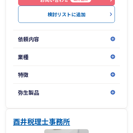
おかげさまで、開業時に1件だった顧客先も、
検討リストに追加
開業後3年余り経った今では数十倍の規模にな
り、ご契約いただいているお客様と共に弊所も成
長をし続けております。また解約もほとんどな
依頼内容
く、多くのお客様に、自身の仕事に対する心がけ
を支持をいただけているものと日々感謝しており
ます。
業種
弊所がお客様にとって頼れるパートナーとなれ
特徴
るよう、精一杯努めてまいりますので、どうぞお
気軽にご相談ください。
弥生製品
酉井税理士事務所