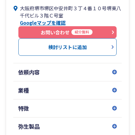
角的な視点からのご支援が可能です。堺市をはじ
大阪府堺市堺区中安井町３丁４番１０号堺東八
め、和泉市・泉大津市・岸和田市など、南大阪エ
千代ビル３階Ｃ号室
リアで税理士をお探しの方は、どうぞお気軽にご
Googleマップを確認
相談ください。
お問い合わせ
紹介無料
検討リストに追加
依頼内容
業種
特徴
弥生製品