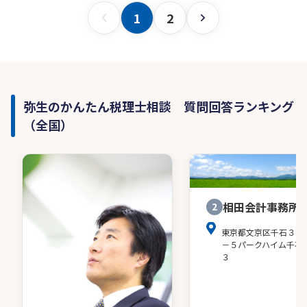
1
2
弥生のかんたん税理士相談 質問回答ランキング
（全国）
相田会計事務所
2
東京都文京区千石３－
－５パークハイム千石
３