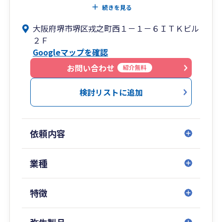
界の中で、30代での開業以来、親しみやすさと柔
続きを見る
軟な対応力を強みとしています。
大阪府堺市堺区戎之町西１－１－６ＩＴＫビル
２Ｆ
私たちは単なる税務申告の代行者ではなく、顧問
Googleマップを確認
先の皆様が直面する経営課題に対し、常に「一歩
先」を行く提案ができる組織を目指しています 。
お問い合わせ
紹介無料
私たちが大切にしている3つの価値観
検討リストに追加
1. 徹底した「クイックレスポンス」と正確性
お客様をお待たせしないため、質問に対しては原
則1日以内の回答を徹底しています 。素早く、わ
依頼内容
かりやすく、そして正確に対応することで、経営
のスピード感を損なわせません 。
業種
2. 顧問先の「役に立ち続ける」ことが全ての原点
私たちの売上は、お客様の役に立てたかどうかの
特徴
「結果」であると考えています 。当たり前のこと
を当たり前に遂行し、率直なコミュニケーション
を通じて、経営者が安心して相談できる「安全な