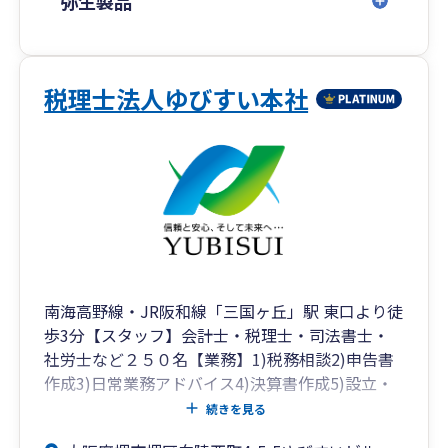
弥生製品
場」を提供し続けます 。
3. 自律した組織による多角的なサポート
約30名のスタッフが個性を活かし、自律的に成長
税理士法人ゆびすい本社
し続ける組織づくりを行っています。AIなどの最
新ツールを活用した業務効率化や標準化を推進
し、小規模企業から成長企業まで、幅広いニーズ
に質の高いサービスを提供します。
事務所概要・行動指針
行動指針: 挨拶、チャレンジ、自己研鑽、チーム
ワークを重視し、組織全体でお客様満足度を高め
南海高野線・JR阪和線「三国ヶ丘」駅 東口より徒
ます 。
歩3分【スタッフ】会計士・税理士・司法書士・
ビジョン: 「More helpful（もっと役に立つ）」を
社労士など２５０名【業務】1)税務相談2)申告書
掲げ、相談に対して必ず何らかの答えが出せる組
作成3)日常業務アドバイス4)決算書作成5)設立・
織であり続けます 。
開業のアドバイス6)相続対策・不動産活用・保険
続きを見る
見直し7)登記業務8)給与計算等の労務業務など