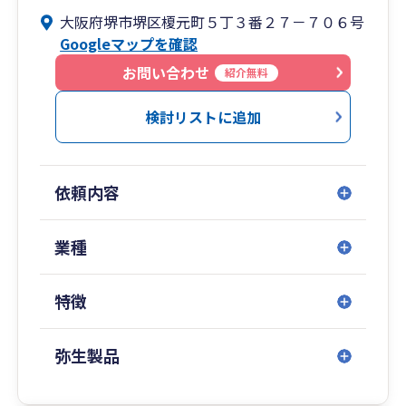
今後は、経営者の良きパートナーとして親身に対
大阪府堺市堺区榎元町５丁３番２７－７０６号
応をしていきたいと思いますので、宜しくお願い
Googleマップを確認
致します。
皆様とお会いできるのを楽しみにしております。
お問い合わせ
紹介無料
検討リストに追加
依頼内容
業種
特徴
弥生製品