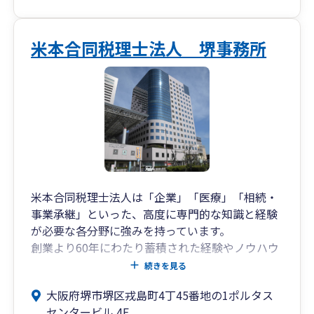
米本合同税理士法人 堺事務所
米本合同税理士法人は「企業」「医療」「相続・
事業承継」といった、高度に専門的な知識と経験
が必要な各分野に強みを持っています。
創業より60年にわたり蓄積された経験やノウハウ
を活かすとともに、各分野における経験豊富なス
続きを見る
ペシャリストが、お客様にベストなサービスを提
大阪府堺市堺区戎島町4丁45番地の1ポルタス
供いたします。
センタービル 4F