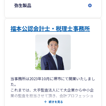
弥生製品
福本公認会計士・税理士事務所
当事務所は2023年10月に堺市にて開業いたしまし
た。
これまでは、大手監査法人にて大企業から中小企
業の監査を担当させて頂き、会計プロフェッショ
ナルとして約13年の経験を積んでおります。
続きを見る