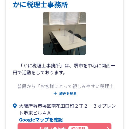
人・個人に対するトータルサービスを実施してお
かに税理士事務所
ります。
また、在籍するスタッフはファイナンシャルプラ
ンナーとして保険・金融商品の具体的な提案がで
きる者、医業・IT・その他特定業種に深度ある知
見を有する者、M&Aや組織再編に強みを持つ者な
ど、豊かな経験と幅広い実績を有する者が多数在
籍し、お客様の思いに寄り添い、お客様と共に課
題を解決できるよう日夜研鑽しております。
「かに税理士事務所」は、堺市を中心に関西一
円で活動をしております。
歴史ある堺の街から全国のお客様に、信頼性と革
新性のある総合税務サービスをご用意しておりま
普段から「お客様にとって親しみやすい税理士
すので、どうぞお気軽にご相談ください。
でありたい」と思い、日々仕事に従事をしており
続きを見る
ます。なによりも、ややこしいと思われがちな税
大阪府堺市堺区南花田口町２丁２－３オプレン
金に関することにつきましては我々におまかせい
ト堺東ビル４Ａ
ただくことで、経営者の皆様が税金の心配をする
Googleマップを確認
ことなく、ご自身の事業に集中できるような環境
を整えていただくことを心がけております。
お問い合わせ
紹介無料