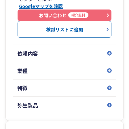
Googleマップを確認
米本合同税理士法人 堺事務所は令和6年1月に、堺
市堺区でスタートいたしました。
お問い合わせ
紹介無料
米本合同税理士法人の創業の地である岸和田事務
所、グランフロント大阪に事務所を構える大阪事
検討リストに追加
務所につづき、大阪府内で３つめの拠点となりま
す。
依頼内容
交通アクセスの良い南海本線堺駅直結徒歩1分の
ポルタスセンタービル4Fにて事務所を開設し、他
の事務所と緊密に連携しながら、大阪府泉州地域
業種
のお客様を中心に全国のお客様にサービスを提供
しております。
特徴
堺事務所では、税理士・公認会計士・社会保険労
務士等をはじめとする有資格者を中心とした約30
弥生製品
名のスタッフを有し、会計・税務サービスはもち
ろんのこと、法人設立、経営全般のご相談、綿密
な資金繰り支援、相続・事業承継対策など、法