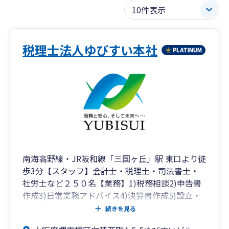
税理士法人ゆびすい本社
南海高野線・JR阪和線「三国ヶ丘」駅 東口より徒
歩3分【スタッフ】会計士・税理士・司法書士・
社労士など２５０名【業務】1)税務相談2)申告書
作成3)日常業務アドバイス4)決算書作成5)設立・
開業のアドバイス6)相続対策・不動産活用・保険
続きを見る
見直し7)登記業務8)給与計算等の労務業務など