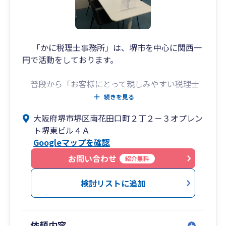
見を有する者、M&Aや組織再編に強みを持つ者な
ど、豊かな経験と幅広い実績を有する者が多数在
籍し、お客様の思いに寄り添い、お客様と共に課
題を解決できるよう日夜研鑽しております。
「かに税理士事務所」は、堺市を中心に関西一
円で活動をしております。
歴史ある堺の街から全国のお客様に、信頼性と革
新性のある総合税務サービスをご用意しておりま
普段から「お客様にとって親しみやすい税理士
すので、どうぞお気軽にご相談ください。
でありたい」と思い、日々仕事に従事をしており
続きを見る
ます。なによりも、ややこしいと思われがちな税
大阪府堺市堺区南花田口町２丁２－３オプレン
金に関することにつきましては我々におまかせい
ト堺東ビル４Ａ
ただくことで、経営者の皆様が税金の心配をする
Googleマップを確認
ことなく、ご自身の事業に集中できるような環境
を整えていただくことを心がけております。
お問い合わせ
紹介無料
おかげさまで、開業時に1件だった顧客先も、
検討リストに追加
開業後3年余り経った今では数十倍の規模にな
り、ご契約いただいているお客様と共に弊所も成
長をし続けております。また解約もほとんどな
依頼内容