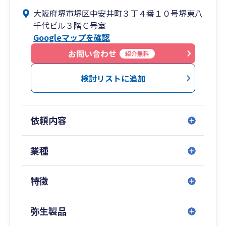
角的な視点からのご支援が可能です。堺市をはじ
大阪府堺市堺区中安井町３丁４番１０号堺東八
め、和泉市・泉大津市・岸和田市など、南大阪エ
千代ビル３階Ｃ号室
リアで税理士をお探しの方は、どうぞお気軽にご
Googleマップを確認
相談ください。
お問い合わせ
紹介無料
検討リストに追加
依頼内容
業種
特徴
弥生製品