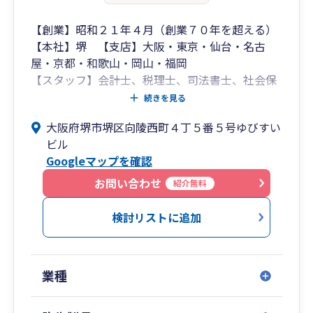
【創業】昭和２１年４月（創業７０年を超える）
【本社】堺 【支店】大阪・東京・仙台・名古
屋・京都・和歌山・岡山・福岡
【スタッフ】会計士、税理士、司法書士、社会保
険労務士、中小企業診断士、弥生認定インストラ
続きを見る
クターなど２５０名
大阪府堺市堺区向陵西町４丁５番５号ゆびすい
ビル
Googleマップを確認
お問い合わせ
紹介無料
検討リストに追加
業種