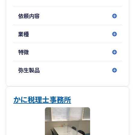
す。
依頼内容
交通アクセスの良い南海本線堺駅直結徒歩1分の
ポルタスセンタービル4Fにて事務所を開設し、他
の事務所と緊密に連携しながら、大阪府泉州地域
業種
のお客様を中心に全国のお客様にサービスを提供
しております。
特徴
堺事務所では、税理士・公認会計士・社会保険労
務士等をはじめとする有資格者を中心とした約30
弥生製品
名のスタッフを有し、会計・税務サービスはもち
ろんのこと、法人設立、経営全般のご相談、綿密
な資金繰り支援、相続・事業承継対策など、法
人・個人に対するトータルサービスを実施してお
かに税理士事務所
ります。
また、在籍するスタッフはファイナンシャルプラ
ンナーとして保険・金融商品の具体的な提案がで
きる者、医業・IT・その他特定業種に深度ある知