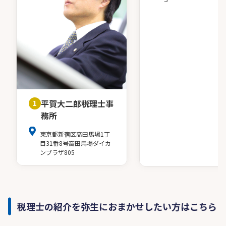
平賀大二郎税理士事
1
務所
東京都新宿区高田馬場1丁
目31番8号高田馬場ダイカ
ンプラザ805
税理士の紹介を弥生におまかせしたい方はこちら