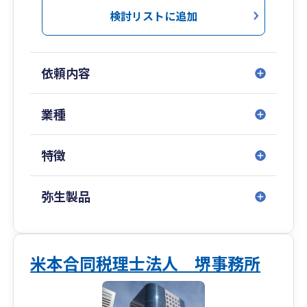
この悩みを解決するため、当税理士事務所では、
検討リストに追加
全員がプロフェッショナルを目指し経営者の皆さ
まと共に多角的そして客観的に会社を分析し、経
営計画、事業承継等の幅広いサポート体制と総合
依頼内容
力で会社の成長、発展に貢献致します。
04
業種
専門分野に特化したスペシャリストが在籍
特徴
幅広い専門性
当会計事務所では、「経営コンサル計画」「IT化
支援」「医療経営サポート」「相続・事業承継・
弥生製品
Ｍ&Ａ」「人事労務」を柱に、専門分野に特化し
た多数の職員が在職しています。節税のことはも
ちろんのこと、経営者の皆様のニーズにあったき
め細やかなサービスを提供しております。
米本合同税理士法人 堺事務所
当会計事務所は、各種専門分野を有機的に結び付