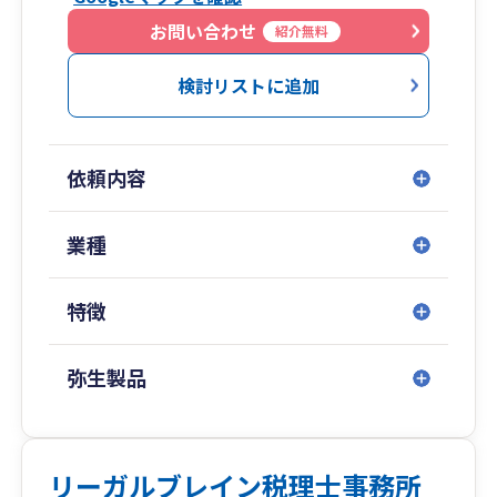
会社が残した業績を、決算を通じて経営者の皆様
が将来に不安を残すことなく正確に、かつ、納得
お問い合わせ
紹介無料
して頂ける様全力でお手伝いしております。
検討リストに追加
「先見経営」なくしてこれからの会社経営は存続
できません。
過去の実績の分析評価はもちろん、社長様が目指
依頼内容
す会社の将来像を具体的に描いて頂き、必ず実現
して頂きます様「経営計画」の作成と、年度さら
には毎月の達成管理を数値の面から全力でサポー
業種
トさせて頂いております。
特徴
02
創業55年以上の実績
弥生製品
積み重ねた実績と信頼感
大阪・堺の税理士、税理士法人ユーマス会計は創
業から55年を超える実績のある会計事務所です。
現在では堺でもトップクラスに位置する会計事務
リーガルブレイン税理士事務所