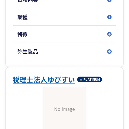
く、多くのお客様に、自身の仕事に対する心がけ
を支持をいただけているものと日々感謝しており
ます。
業種
弊所がお客様にとって頼れるパートナーとなれ
特徴
るよう、精一杯努めてまいりますので、どうぞお
気軽にご相談ください。
弥生製品
税理士法人ゆびすい
No Image