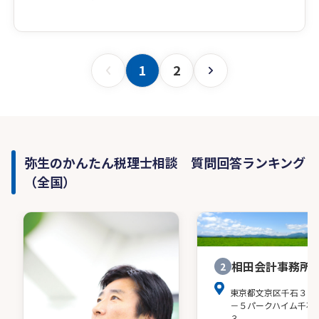
1
2
弥生のかんたん税理士相談 質問回答ランキング
（全国）
相田会計事務所
2
東京都文京区千石３－
－５パークハイム千石
３