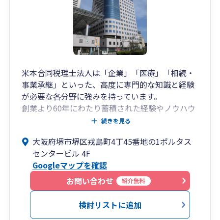
け、トータルで会社経営をサポートし、経営者の
皆様そして企業様のご発展に尽力して参ります。
05
ユーマスネットワークによる
ワンストップサービス
米本合同税理士法人は「企業」「医療」「相続・
当所は、会
事業承継」といった、高度に専門的な知識と経験
が必要な各分野に強みを持っています。
創業より60年にわたり蓄積された経験やノウハウ
を活かすとともに、各分野における経験豊富なス
続きを見る
ペシャリストが、お客様にベストなサービスを提
大阪府堺市堺区戎島町4丁45番地の1ポルタス
供いたします。
センタービル 4F
Googleマップを確認
米本合同税理士法人 堺事務所は令和6年1月に、堺
市堺区でスタートいたしました。
お問い合わせ
紹介無料
米本合同税理士法人の創業の地である岸和田事務
所、グランフロント大阪に事務所を構える大阪事
検討リストに追加
務所につづき、大阪府内で３つめの拠点となりま