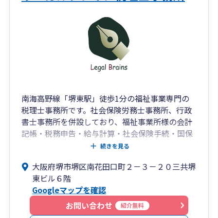
所となりました。
ここまで業歴を重ねて来られたのもクライアント
様からのご支持を得たからです。クライアント様
との信頼関係を勝ち得るため、懇切丁寧な指導と
力強い提案力でクライアント様から大きな信頼を
勝ち得てきました。今後も経営者の皆様とコツコ
ツと歴史を積み重ねて参ります。
南海高野線「堺東駅」徒歩1分の福祉事業専門の
03
税理士事務所です。社会保険労務士事務所、行政
全員がプロフェッショナル
書士事務所を併設しており、福祉事業所様の会計
記帳・税務申告・給与計算・社会保険手続・国保
総合力でのサポート体制
連給付費請求・処遇改善・加算変更・助成金等の
続きを見る
税理士といえば、税務（税金）のスペシャリスト
バックオフィスをワンストップサービス。
大阪府堺市堺区南花田口町２－３－２０三共堺
です。しかし、日々の業務の中で感じることは、
東ビル６階
会社経営のことや節税のことは基より、経営者の
Googleマップを確認
数だけ様々な悩みをお持ちであると感じておりま
す。
お問い合わせ
紹介無料