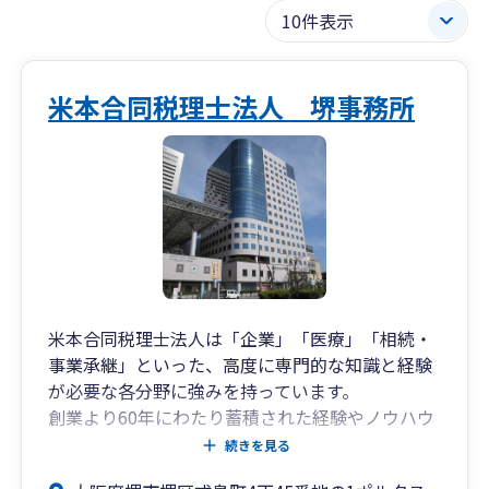
米本合同税理士法人 堺事務所
米本合同税理士法人は「企業」「医療」「相続・
事業承継」といった、高度に専門的な知識と経験
が必要な各分野に強みを持っています。
創業より60年にわたり蓄積された経験やノウハウ
を活かすとともに、各分野における経験豊富なス
続きを見る
ペシャリストが、お客様にベストなサービスを提