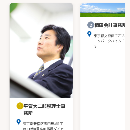
相田会計事務所
2
東京都文京区千石３－
－５パークハイム千石
３
平賀大二郎税理士事
1
務所
東京都新宿区高田馬場1丁
目31番8号高田馬場ダイカ