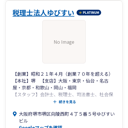
な資金繰り支援、相続・事業承継対策など、法
人・個人に対するトータルサービスを実施してお
税理士法人ゆびすい
ります。
また、在籍するスタッフはファイナンシャルプラ
ンナーとして保険・金融商品の具体的な提案がで
No Image
きる者、医業・IT・その他特定業種に深度ある知
見を有する者、M&Aや組織再編に強みを持つ者な
ど、豊かな経験と幅広い実績を有する者が多数在
籍し、お客様の思いに寄り添い、お客様と共に課
題を解決できるよう日夜研鑽しております。
【創業】昭和２１年４月（創業７０年を超える）
【本社】堺 【支店】大阪・東京・仙台・名古
歴史ある堺の街から全国のお客様に、信頼性と革
屋・京都・和歌山・岡山・福岡
新性のある総合税務サービスをご用意しておりま
【スタッフ】会計士、税理士、司法書士、社会保
すので、どうぞお気軽にご相談ください。
険労務士、中小企業診断士、弥生認定インストラ
続きを見る
クターなど２５０名
大阪府堺市堺区向陵西町４丁５番５号ゆびすい
ビル
Googleマップを確認