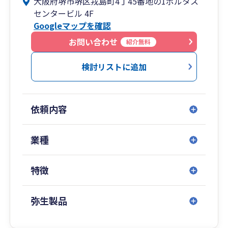
大阪府堺市堺区戎島町4丁45番地の1ポルタス
供いたします。
センタービル 4F
Googleマップを確認
米本合同税理士法人 堺事務所は令和6年1月に、堺
市堺区でスタートいたしました。
お問い合わせ
紹介無料
米本合同税理士法人の創業の地である岸和田事務
所、グランフロント大阪に事務所を構える大阪事
検討リストに追加
務所につづき、大阪府内で３つめの拠点となりま
す。
依頼内容
交通アクセスの良い南海本線堺駅直結徒歩1分の
ポルタスセンタービル4Fにて事務所を開設し、他
の事務所と緊密に連携しながら、大阪府泉州地域
業種
のお客様を中心に全国のお客様にサービスを提供
しております。
特徴
堺事務所では、税理士・公認会計士・社会保険労
務士等をはじめとする有資格者を中心とした約30
弥生製品
名のスタッフを有し、会計・税務サービスはもち
ろんのこと、法人設立、経営全般のご相談、綿密