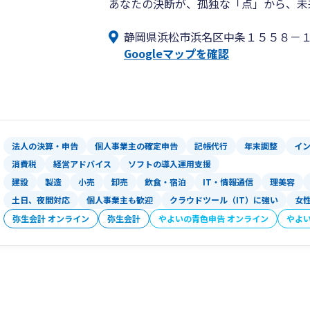
あなたの決断が、孤独な「点」から、未
静岡県浜松市浜名区中条１５５８－
Googleマップを確認
法人の決算・申告
個人事業主の確定申告
記帳代行
年末調整
イ
消費税
経営アドバイス
ソフトの導入運用支援
建設
製造
小売
卸売
飲食・宿泊
IT・情報通信
理美容
土日、夜間対応
個人事業主も歓迎
クラウドツール（IT）に強い
女
弥生会計 オンライン
弥生会計
やよいの青色申告 オンライン
やよ