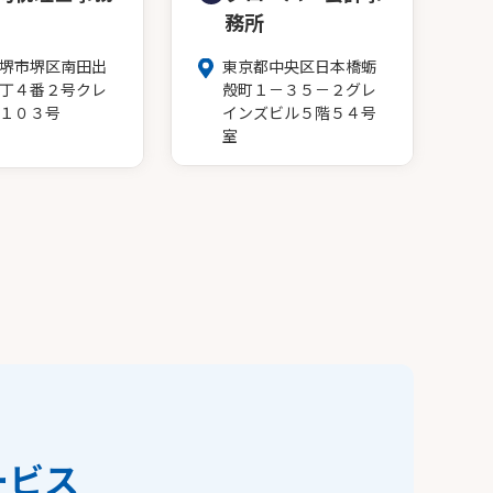
務所
堺市堺区南田出
東京都中央区日本橋蛎
丁４番２号クレ
殻町１－３５－２グレ
１０３号
インズビル５階５４号
室
ービス