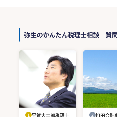
弥生のかんたん税理士相談 質
1
平賀大二郎税理士
2
相田会計