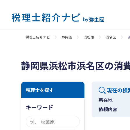
税理士紹介ナビ
静岡県
浜松市
浜名区
静岡県浜松市浜名区の消
現在の検
税理士を探す
所在地
キーワード
依頼内容