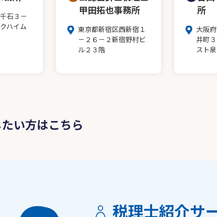
甲田拓也事務所
所
千石３－
クハイム
東京都新宿区西新宿１
大阪府
－２６－２新宿野村ビ
井町３
ル２３階
スト泉
したい方はこちら
税理士紹介サ