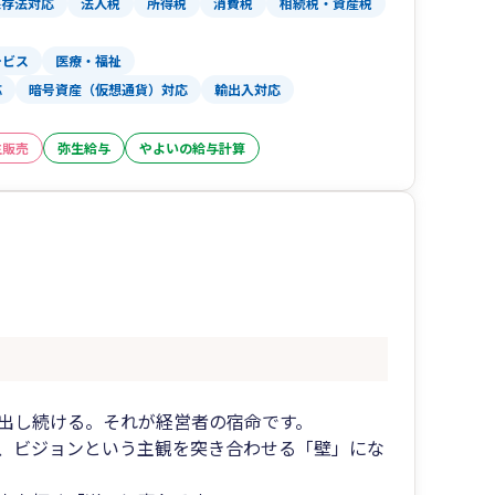
保存法対応
法人税
所得税
消費税
相続税・資産税
ービス
医療・福祉
応
暗号資産（仮想通貨）対応
輸出入対応
生販売
弥生給与
やよいの給与計算
出し続ける。それが経営者の宿命です。
、ビジョンという主観を突き合わせる「壁」にな