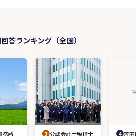
問回答ランキング（全国）
N
事務所
3
公認会計士税理士
4
吉田