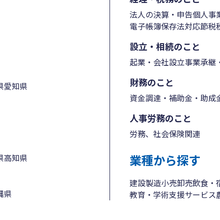
法人の決算・申告
個人事
電子帳簿保存法対応
節税
設立・相続のこと
起業・会社設立
事業承継・
財務のこと
県
愛知県
資金調達・補助金・助成
人事労務のこと
労務、社会保険関連
業種から探す
県
高知県
建設
製造
小売
卸売
飲食・
縄県
教育・学術支援
サービス