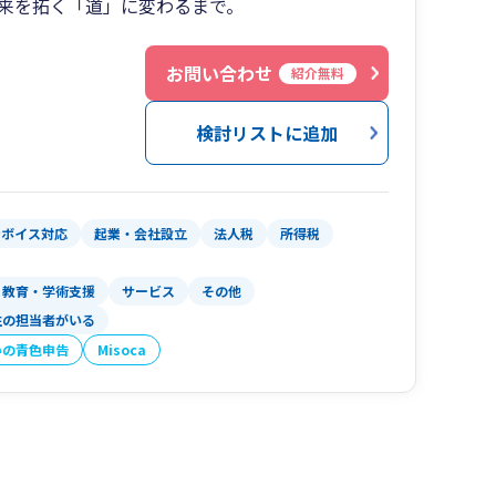
来を拓く「道」に変わるまで。
１
お問い合わせ
紹介無料
検討リストに追加
ンボイス対応
起業・会社設立
法人税
所得税
教育・学術支援
サービス
その他
性の担当者がいる
いの青色申告
Misoca