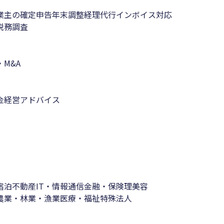
業主の確定申告
年末調整
経理代行
インボイス対応
税務調査
M&A
金
経営アドバイス
宿泊
不動産
IT・情報通信
金融・保険
理美容
農業・林業・漁業
医療・福祉
特殊法人