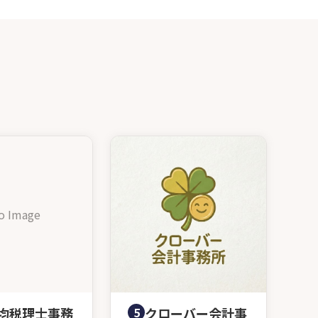
o Image
均税理士事務
5
クローバー会計事