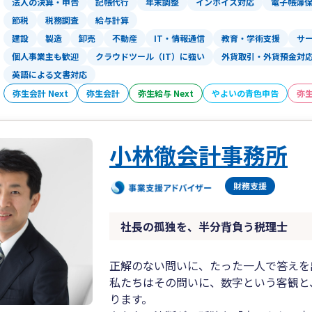
法人の決算・申告
記帳代行
年末調整
インボイス対応
電子帳簿
節税
税務調査
給与計算
建設
製造
卸売
不動産
IT・情報通信
教育・学術支援
サ
個人事業主も歓迎
クラウドツール（IT）に強い
外貨取引・外貨預金対
英語による文書対応
弥生会計 Next
弥生会計
弥生給与 Next
やよいの青色申告
弥
小林徹会計事務所
社長の孤独を、半分背負う税理士
正解のない問いに、たった一人で答えを
私たちはその問いに、数字という客観と
ります。