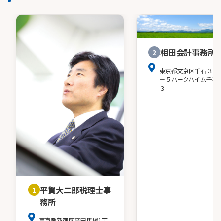
相田会計事務所
2
東京都文京区千石３－
－５パークハイム千石
３
平賀大二郎税理士事
1
務所
東京都新宿区高田馬場1丁