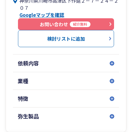
神奈川県川崎市高津区下作延２－７－２４－２
指します。
０７
（３）当事務所は、経営者とのコミュニケーショ
Googleマップを確認
ンを大切にする会計事務所を目指します。
お問い合わせ
紹介無料
当事務所の特徴
（１）スタートアップ期の中小企業・小規模事業
検討リストに追加
者を経理財務サービスで支援する会計事務所
（２）経営状況の適切な把握を促進
（３）節税、資金調達及び経理業務に関して有益
依頼内容
な提案
（４）経営者の良き相談役
業種
特徴
弥生製品