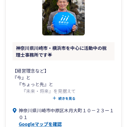
○全国どこでも対応： クラウド環境、デジタルツ
ールをフル活用することで、全国どこでも対応す
ることが可能です。事業者様の移動時間を削減
し、本業に集中できる時間を最大化します。
3.経験豊富な若手税理士
税理士業界の平均年齢が60歳以上（！）という現
神奈川県川崎市・横浜市を中心に活動中の税
状で、代表税理士は30代のため、業界内ではかな
理士事務所です🌟
り若手の部類に属します。
○業界経験13年間、300社以上の決算・申告に携
わった「現場の知見」
【経営理念など】
○生成AI・IT・DXといった、ビジネスの「今」
『今』と
を、共通言語で語れる若手の感性
『ちょっと先』と
この2つの側面を持ちながら、事業者様の最良の
『未来・将来』を見据えて
相談相手として伴走していきます。
お客様も、スタッフ同士も
続きを見る
安心を提供できる事務所を目指す
神奈川県川崎市中原区木月大町１０－２３ー１
０１
【会計ソフト以外にも様々なシステムを活用して
Googleマップを確認
います】