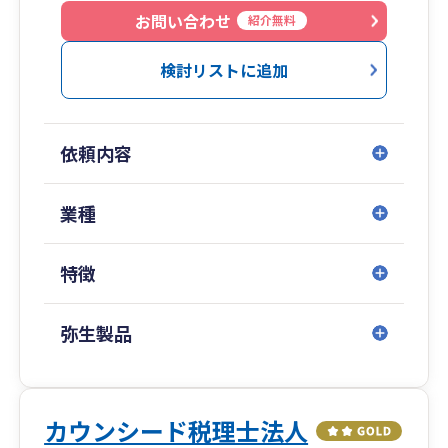
〇『今』と『ちょっと先』と『未来・将来』を見
お問い合わせ
紹介無料
据えて、『安心を提供』できる事務所を目指して
います。
検討リストに追加
〇Manageboard(マネージボード),bixid(ビサイド)
などの経営支援クラウドツールも活用して、資金
繰りの相談なども行っています。
依頼内容
【現在利用中のツール】
〇クラウド経営支援ツール：bixid(ビサイド)・
業種
Manageboard(マネージボード)
○テレビ電話：Google Meet(グーグルミート)・
特徴
ZOOM(ズーム)
〇ファイル共有：GoogleDrive(グーグルドライ
ブ)
弥生製品
〇バックオフィス業務効率化ツール：
Bakuraku(バクラク)
〇マニュアル作成ツール：ヘルプドッグマニュア
ル(Helpdog,旧トースターチーム,toasterteam)
カウンシード税理士法人