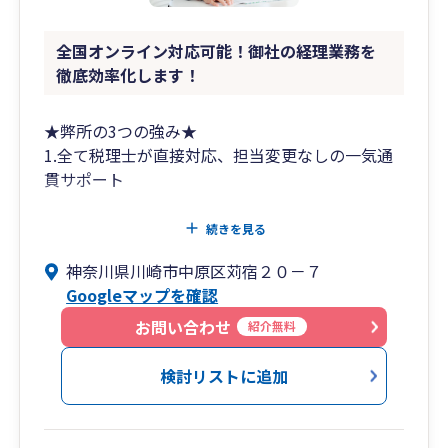
全国オンライン対応可能！御社の経理業務を
徹底効率化します！
★弊所の3つの強み★
1.全て税理士が直接対応、担当変更なしの一気通
貫サポート
○最初から最後まで、国家資格を持つ税理士本人
続きを見る
が100%直接対応します。
神奈川県川崎市中原区苅宿２０－７
○職員を介した確認作業がないため、重要な経営
Googleマップを確認
判断が必要な場面でも、スピーディに税理士とし
ての見解をお伝えできます。
お問い合わせ
紹介無料
○「誰がやってくれるかわからない」という不安
を排除し、経営のパートナーとして長期間の並走
検討リストに追加
を約束します。
2.デジタル技術を駆使したフルリモート対応