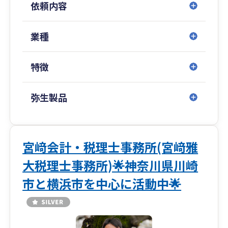
依頼内容
事業者である経営者の時間はとても貴重です。
弊所ではオンライン対応に特化することで、事業
者様の貴重な時間を最大限有効活用していただこ
業種
うと考えております。
特徴
○クラウド会計・チャットツールの活用： クラウ
ド会計である弥生会計NEXT・freeeに特化し、経
理業務の最適化を目指します。メッセージは
弥生製品
Chatwork、LINE、メール等にて、ミーティング
はGoogle Meet等のweb会議でのシームレスなコ
ミュニケーションを推奨。データのやりとりは
Google Driveにて共有し、領収書はスキャンやス
宮﨑会計・税理士事務所(宮﨑雅
マホ撮影していただくのみで、紙のやり取りを最
大税理士事務所)🌟神奈川県川崎
小限に抑えます。
○DX推進の支援： 単に会計を行うだけでなく、
市と横浜市を中心に活動中🌟
お客様自身のバックオフィス業務のIT化・効率化
についても、実体験に基づいたアドバイスが可能
です。