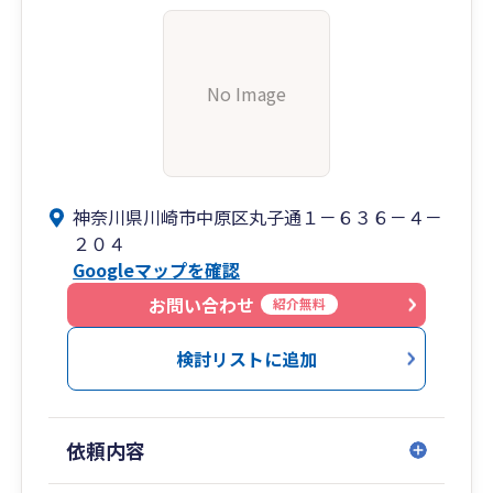
〇生成Ai：Gemini(ジェミニ)
〇スキャナー：ScanSnap(スキャンスナップ)
〇Posレジ：USENレジ など
No Image
神奈川県川崎市中原区丸子通１－６３６－４－
２０４
Googleマップを確認
お問い合わせ
紹介無料
検討リストに追加
依頼内容