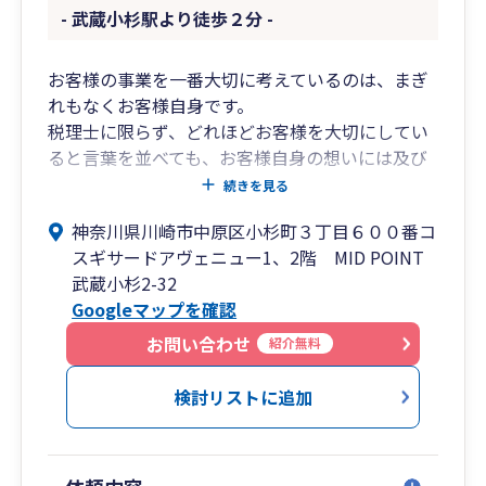
- 武蔵小杉駅より徒歩２分 -
お客様の事業を一番大切に考えているのは、まぎ
れもなくお客様自身です。
税理士に限らず、どれほどお客様を大切にしてい
ると言葉を並べても、お客様自身の想いには及び
ません。
続きを見る
税理士との理想の関わり方は、どのようなもので
神奈川県川崎市中原区小杉町３丁目６００番コ
しょうか。
スギサードアヴェニュー1、2階 MID POINT
お客様の数だけ、税理士の数だけ、答えがあると
武蔵小杉2-32
思います。
Googleマップを確認
当事務所の方針をお読みいただき、ご共感いただ
お問い合わせ
紹介無料
けました皆様とご一緒にお仕事が出来ることを、
心よりお待ちしております。
検討リストに追加