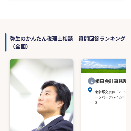
弥生のかんたん税理士相談 質問回答ランキング
（全国）
相田会計事務所
2
東京都文京区千石３－
－５パークハイム千石
３