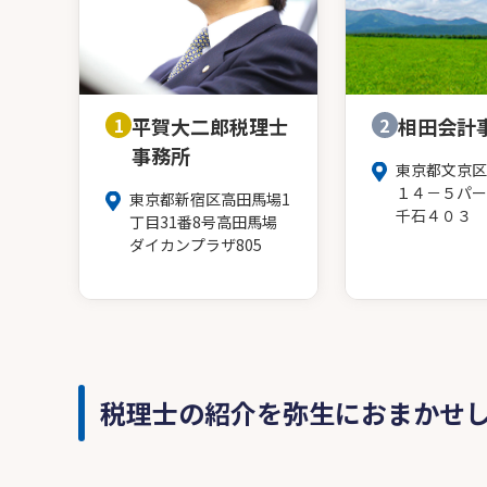
1
平賀大二郎税理士
2
相田会計
事務所
東京都文京区
１４－５パー
東京都新宿区高田馬場1
千石４０３
丁目31番8号高田馬場
ダイカンプラザ805
税理士の紹介を弥生におまかせ