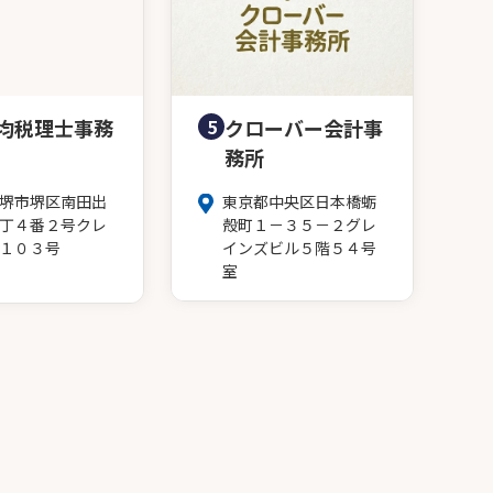
均税理士事務
5
クローバー会計事
務所
堺市堺区南田出
東京都中央区日本橋蛎
丁４番２号クレ
殻町１－３５－２グレ
１０３号
インズビル５階５４号
室