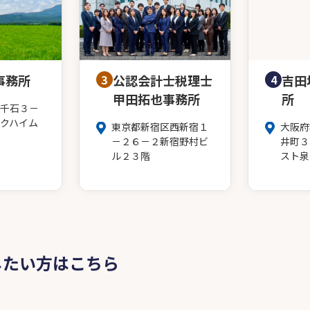
事務所
3
公認会計士税理士
4
吉田
甲田拓也事務所
所
千石３－
クハイム
東京都新宿区西新宿１
大阪府
－２６－２新宿野村ビ
井町３
ル２３階
スト泉
したい方はこちら