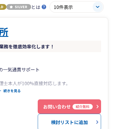
とは
所
業務を徹底効率化します！
しの一気通貫サポート
士本人が100%直接対応します。
要な経営判断が必要な場面でも、スピーディに税
続きを見る
いう不安を排除し、経営のパートナーとして長期
お問い合わせ
紹介無料
検討リストに追加
対応