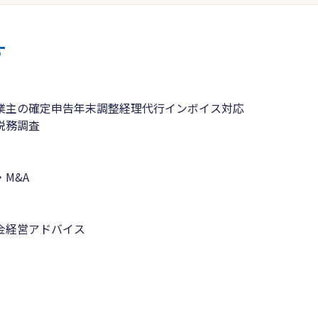
す
業主の確定申告
年末調整
経理代行
インボイス対応
税務調査
M&A
金
経営アドバイス