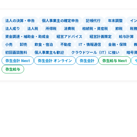
事業者である経営者の時間はとても貴重
弊所ではオンライン対応に特化すること
いただこうと考えております。
法人の決算・申告
個人事業主の確定申告
記帳代行
年末調整
イ
法人成り
法人税
所得税
消費税
相続税・資産税
節税
税
○クラウド会計・チャットツールの活用： 
資金調達・補助金・助成金
経営アドバイス
経営計画策定
給与計算
特化し、経理業務の最適化を目指します。メ
小売
卸売
飲食・宿泊
不動産
IT・情報通信
金融・保険
て、ミーティングはGoogle Meet
初回面談無料
個人事業主も歓迎
クラウドツール（IT）に強い
暗号
奨。データのやりとりはGoogle Dr
弥生会計 Next
弥生会計 オンライン
ただくのみで、紙のやり取りを最小限に
弥生会計
弥生給与 Next
○DX推進の支援： 単に会計を行うだけ
弥生給与
化・効率化についても、実体験に基づい
○全国どこでも対応： クラウド環境、
でも対応することが可能です。事業者様
大化します。
3.経験豊富な若手税理士
税理士業界の平均年齢が60歳以上（！）
内ではかなり若手の部類に属します。
○業界経験13年間、300社以上の決算