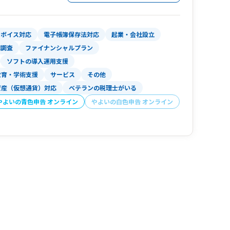
です。
で、事業者様の貴重な時間を最大限有効活用して
ンボイス対応
電子帳簿保存法対応
起業・会社設立
務調査
ファイナンシャルプラン
クラウド会計である弥生会計NEXT・freeeに
ソフトの導入運用支援
ッセージはChatwork、LINE、メール等に
教育・学術支援
サービス
その他
等のweb会議でのシームレスなコミュニケーションを推
資産（仮想通貨）対応
ベテランの税理士がいる
iveにて共有し、領収書はスキャンやスマホ撮影してい
抑えます。
やよいの青色申告 オンライン
やよいの白色申告 オンライン
でなく、お客様自身のバックオフィス業務のIT
たアドバイスが可能です。
デジタルツールをフル活用することで、全国どこ
の移動時間を削減し、本業に集中できる時間を最
という現状で、代表税理士は30代のため、業界
・申告に携わった「現場の知見」