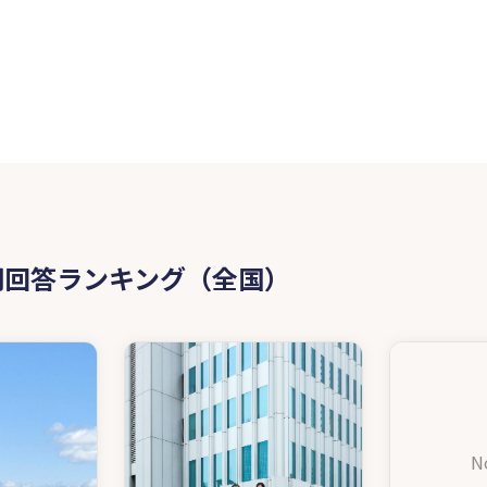
○生成AI・IT・DXといった、ビジネ
この2つの側面を持ちながら、事業者様
問回答ランキング（全国）
N