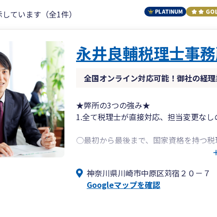
示しています（全1件）
永井良輔税理士事務
全国オンライン対応可能！御社の経理
★弊所の3つの強み★
1.全て税理士が直接対応、担当変更な
○最初から最後まで、国家資格を持つ税理
○職員を介した確認作業がないため、重
理士としての見解をお伝えできます。
神奈川県川崎市中原区苅宿２０－７
○「誰がやってくれるかわからない」と
Googleマップを確認
間の並走を約束します。
2.デジタル技術を駆使したフルリモート