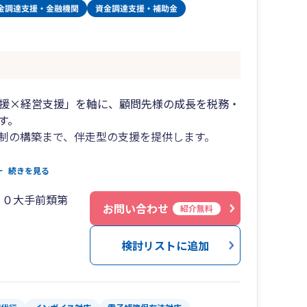
創業支援×経営支援」を軸に、顧問先様の成長を税務・
す。
制の構築まで、伴走型の支援を提供します。
スで、交通至便
続きを見る
ております。
２０大手前類第
導入サポートまで対応可能
お問い合わせ
紹介無料
可能です。
応可能。
検討リストに追加