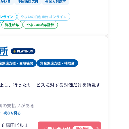
者がいる
中国語対応可
外国人対応可
オンライン
やよいの白色申告 オンライン
弥生給与
やよいの給与計算
所
止し、行ったサービスに対する対価だけを頂戴す
料の支払いがある
続きを見る
－６森田ビル１
お問い合わせ
紹介無料