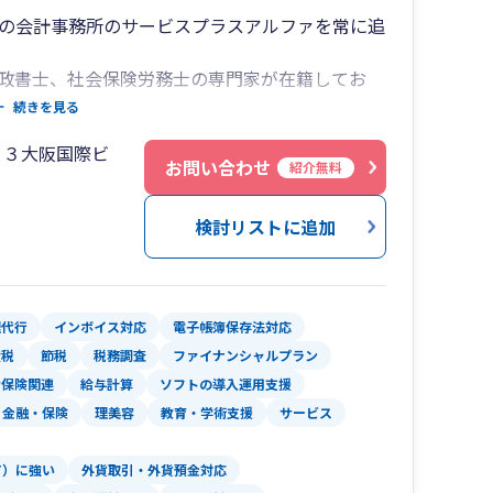
来の会計事務所のサービスプラスアルファを常に追
政書士、社会保険労務士の専門家が在籍してお
トップサービスの提供を心掛けて、スタッフ全員
続きを見る
１３大阪国際ビ
。
お問い合わせ
紹介無料
検討リストに追加
理代行
インボイス対応
電子帳簿保存法対応
産税
節税
税務調査
ファイナンシャルプラン
会保険関連
給与計算
ソフトの導入運用支援
金融・保険
理美容
教育・学術支援
サービス
T）に強い
外貨取引・外貨預金対応