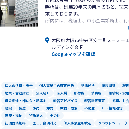
弊所は、創業20年来の業歴のもと、従
求しております。
所内には、税理士、中小企業診断士、行
り、中小企業者様に対し、経営のワンス
が日々研鑽を積んでおります。
大阪府大阪市中央区安土町２－３－
ぜひ、一度ご相談にお越しくださいませ
ルディング８Ｆ
Googleマップを確認
法人の決算・申告
個人事業主の確定申告
記帳代行
年末調整
経
起業・会社設立
法人成り
法人税
所得税
消費税
相続税・資
資金調達・補助金・助成金
経営アドバイス
経営計画策定
労務、社
建設
製造
小売
卸売
飲食・宿泊
不動産
IT・情報通信
医療・福祉
特殊法人
その他
初回面談無料
土日、夜間対応
個人事業主も歓迎
クラウドツール（I