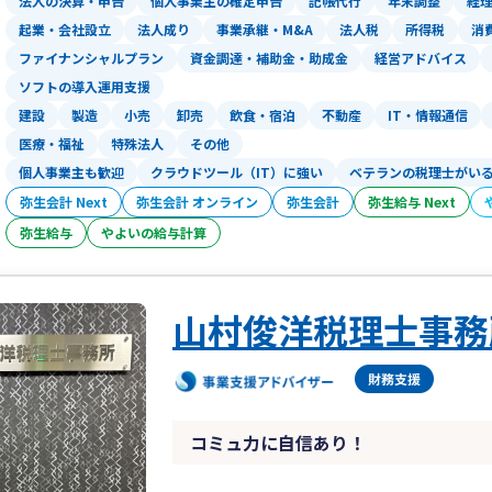
法人の決算・申告
個人事業主の確定申告
記帳代行
年末調整
経
起業・会社設立
法人成り
事業承継・M&A
法人税
所得税
消
ファイナンシャルプラン
資金調達・補助金・助成金
経営アドバイス
ソフトの導入運用支援
建設
製造
小売
卸売
飲食・宿泊
不動産
IT・情報通信
医療・福祉
特殊法人
その他
個人事業主も歓迎
クラウドツール（IT）に強い
ベテランの税理士がい
弥生会計 Next
弥生会計 オンライン
弥生会計
弥生給与 Next
弥生給与
やよいの給与計算
山村俊洋税理士事務
コミュ力に自信あり！