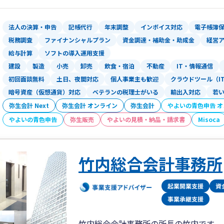
としてサポート可能です。
法人の決算・申告
記帳代行
年末調整
インボイス対応
電子帳簿
リモート面談も実施しているため、全国
税務調査
ファイナンシャルプラン
資金調達・補助金・助成金
経営
給与計算
ソフトの導入運用支援
建設
製造
小売
卸売
飲食・宿泊
不動産
IT・情報通信
初回面談無料
土日、夜間対応
個人事業主も歓迎
クラウドツール（I
暗号資産（仮想通貨）対応
ベテランの税理士がいる
輸出入対応
若
弥生会計 Next
弥生会計 オンライン
弥生会計
やよいの青色申告 
やよいの青色申告
弥生販売
やよいの見積・納品・請求書
Misoca
竹内総合会計事務所
竹内総合会計事務所の所長の竹内です。