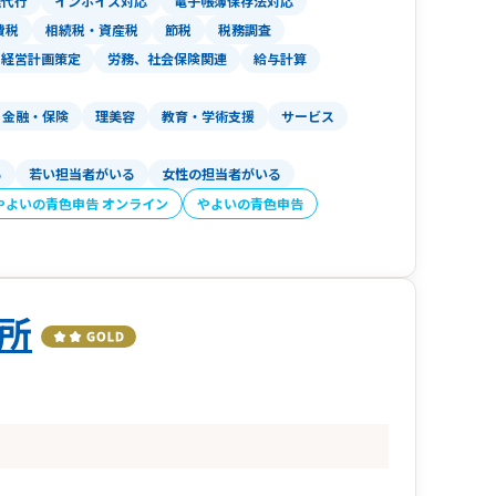
理代行
インボイス対応
電子帳簿保存法対応
費税
相続税・資産税
節税
税務調査
経営計画策定
労務、社会保険関連
給与計算
金融・保険
理美容
教育・学術支援
サービス
る
若い担当者がいる
女性の担当者がいる
やよいの青色申告 オンライン
やよいの青色申告
所