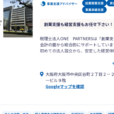
創業支援も経営支援もお任せ下さい！
税理士法人ONE PARTNERSは「
会計の面から総合的にサポートしていま
初めての法人設立から、安定した経営体
・大阪市中央区の谷町筋に面したオフィ
・会社設立/起業支援サービスも充実し
大阪府大阪市中央区谷町２丁目２－
・領収書預かりの記帳代行から弥生製品
一ビル９階
・長年の実績から、あらゆる業種に対応
Googleマップを確認
・特に医院/クリニック/調剤薬局等も対