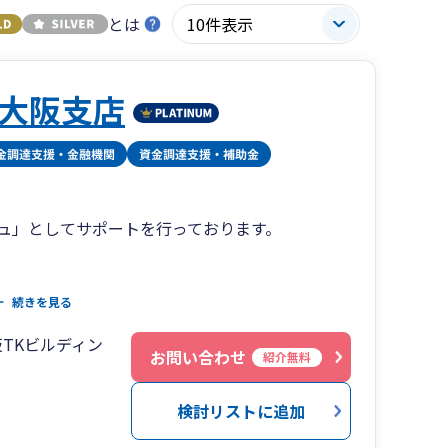
とは
大阪支店
ュ」としてサポートを行っております。
導入支援させていただき、会計資料の受け渡しや
続きを見る
をサポート、
阪TKビルディン
お問い合わせ
紹介無料
計画を一緒に作成し、融資や節税・補助金等をご
たします。
検討リストに追加
制も整備しており、お客様から話しやすい税理士