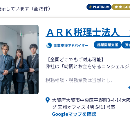
表示しています（全79件）
ＡＲＫ税理士法人 
【全国どこでもご対応可能】
弊社は「時間とお金を守るコンシェルジ
税務相談・税務業務は当然とし、
電子帳簿保存や最新ツール等をご紹介・
お客様の事務作業の簡素化をし”時間”
大阪府大阪市中央区平野町3-4-14大
グ 天翔オフィス 4階 S411号室
長期的な事業計画、短期的な資金・利益
Googleマップを確認
案内し”キャッシュフロー”をサポートい
また、自社でコミュニケーション研修体