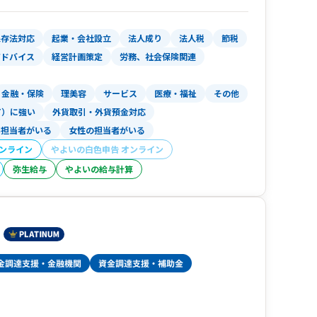
保存法対応
起業・会社設立
法人成り
法人税
節税
のお客様サポート可能となっております。
アドバイス
経営計画策定
労務、社会保険関連
金融・保険
理美容
サービス
医療・福祉
その他
T）に強い
外貨取引・外貨預金対応
い担当者がいる
女性の担当者がいる
オンライン
やよいの白色申告 オンライン
弥生給与
やよいの給与計算