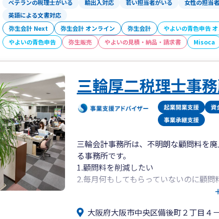
ベテランの税理士がいる
輸出入対応
若い担当者がいる
女性の担当
英語による文書対応
弥生会計 Next
弥生会計 オンライン
弥生会計
やよいの青色申告 
やよいの青色申告
弥生販売
やよいの見積・納品・請求書
Misoca
三輪厚二税理士事務
三輪会計事務所は、不明朗な顧問料を廃
る事務所です。
1.顧問料を削減したい
2.毎月何もしてもらっていないのに顧問
3.決算書を詳しく説明して欲しい
という経営者の悩みを解決いたします。
大阪府大阪市中央区備後町２丁目４