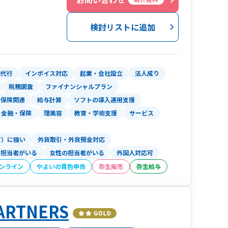
検討リストに追加
理代行
インボイス対応
起業・会社設立
法人成り
税務調査
ファイナンシャルプラン
会保険関連
給与計算
ソフトの導入運用支援
金融・保険
理美容
教育・学術支援
サービス
T）に強い
外貨取引・外貨預金対応
い担当者がいる
女性の担当者がいる
外国人対応可
オンライン
やよいの青色申告
弥生販売
弥生給与
RTNERS