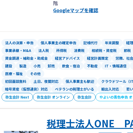
階
Googleマップを確認
法人の決算・申告
個人事業主の確定申告
記帳代行
年末調整
経
事業承継・M&A
法人税
所得税
消費税
相続税・資産税
節税
資金調達・補助金・助成金
経営アドバイス
経営計画策定
労務、社
建設
製造
小売
卸売
飲食・宿泊
不動産
IT・情報通信
医療・福祉
その他
初回面談無料
土日、夜間対応
個人事業主も歓迎
クラウドツール（I
暗号資産（仮想通貨）対応
ベテランの税理士がいる
輸出入対応
若
弥生会計 Next
弥生会計 オンライン
弥生会計
やよいの青色申告 
税理士法人ONE PA