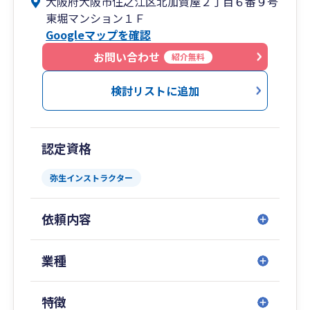
大阪府大阪市住之江区北加賀屋２丁目６番９号
く”が私のモットー。
東堀マンション１Ｆ
時にはシビアに、時にはざっくばらんに…。そん
Googleマップを確認
な姿勢でお客様のためになるコミュニケーション
を行い、より良い関係の構築を目指しています。
お問い合わせ
紹介無料
すべてのお客様へ税理士が直接対応いたします。
検討リストに追加
また、クラウドやチャットなどネットツールを積
極的に活用いたしますので、遠隔地でも十分に対
応可能です。
認定資格
現在のところ、関東一円から沖縄離島エリアまで
関与先がございます。
弥生インストラクター
・ 弥生会計の導入や運用支援を希望されている方
依頼内容
・ これから起業されたい方
・ 法人成りをお考えの方
・ 正確な会計処理をご要望の非営利法人様
業種
など、お気軽にご相談・お問い合わせください。
特徴
認定経営革新等支援機関。書誌の執筆・監修、講