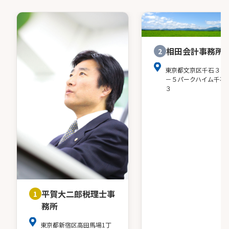
相田会計事務所
2
東京都文京区千石３－
－５パークハイム千石
３
平賀大二郎税理士事
1
務所
東京都新宿区高田馬場1丁