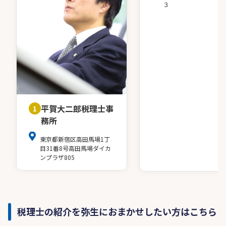
３
平賀大二郎税理士事
1
務所
東京都新宿区高田馬場1丁
目31番8号高田馬場ダイカ
ンプラザ805
税理士の紹介を弥生におまかせしたい方はこちら