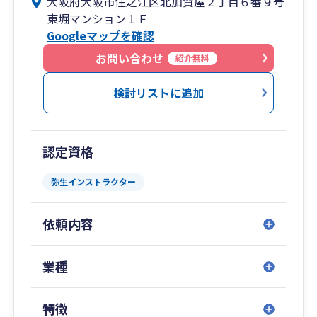
大阪府大阪市住之江区北加賀屋２丁目６番９号
く”が私のモットー。
東堀マンション１Ｆ
時にはシビアに、時にはざっくばらんに…。そん
Googleマップを確認
な姿勢でお客様のためになるコミュニケーション
を行い、より良い関係の構築を目指しています。
お問い合わせ
紹介無料
すべてのお客様へ税理士が直接対応いたします。
検討リストに追加
また、クラウドやチャットなどネットツールを積
極的に活用いたしますので、遠隔地でも十分に対
応可能です。
認定資格
現在のところ、関東一円から沖縄離島エリアまで
関与先がございます。
弥生インストラクター
・ 弥生会計の導入や運用支援を希望されている方
依頼内容
・ これから起業されたい方
・ 法人成りをお考えの方
・ 正確な会計処理をご要望の非営利法人様
業種
など、お気軽にご相談・お問い合わせください。
特徴
認定経営革新等支援機関。書誌の執筆・監修、講