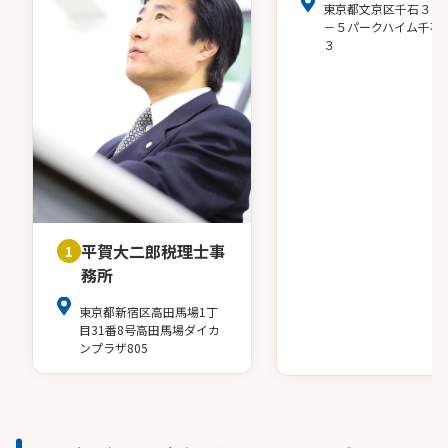
東京都文京区千石３－
－５パークハイム千石
３
平賀大二郎税理士事
1
務所
東京都新宿区高田馬場1丁
目31番8号高田馬場ダイカ
ンプラザ805