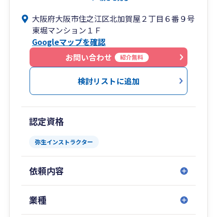
ゴール。そして“むずかしいことをわかりやす
大阪府大阪市住之江区北加賀屋２丁目６番９号
く”が私のモットー。
東堀マンション１Ｆ
時にはシビアに、時にはざっくばらんに…。そん
Googleマップを確認
な姿勢でお客様のためになるコミュニケーション
を行い、より良い関係の構築を目指しています。
お問い合わせ
紹介無料
すべてのお客様へ税理士が直接対応いたします。
検討リストに追加
また、クラウドやチャットなどネットツールを積
極的に活用いたしますので、遠隔地でも十分に対
応可能です。
認定資格
現在のところ、関東一円から沖縄離島エリアまで
関与先がございます。
弥生インストラクター
・ 弥生会計の導入や運用支援を希望されている方
依頼内容
・ これから起業されたい方
・ 法人成りをお考えの方
・ 正確な会計処理をご要望の非営利法人様
業種