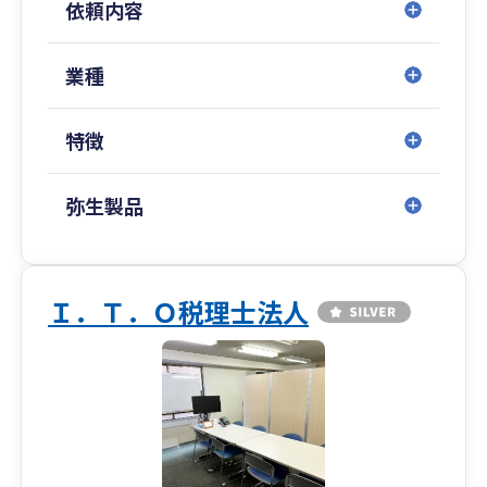
依頼内容
ほとんどが業界経験10年以上のベテランスタッ
フ。
業種
多くのスタッフが集まり、議論することによっ
て、
特徴
より信頼性の高い決算書等を
お客様に提供させていただいております。
弥生製品
Ｉ．Ｔ．Ｏ税理士法人