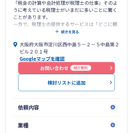
「税金の計算や会計処理が税理士の仕事」そのよ
うに考えている税理士がいまだに多いことに驚く
ことがあります。
一方で、税理士の提供するサービスは「どこに頼
んでも一緒」そう考える経営者の方も多いのでは
続きを見る
ないでしょうか。
大阪府大阪市淀川区西中島５－２－５中島第２
私たちフラッグシップは、税理士の仕事を「税金
ビル２０１号
の計算」にとどまらず、経営者の最も身近なライ
Googleマップを確認
フパートナーとして「夢を叶えるお手伝いをする
こと」であると考えています。
お問い合わせ
紹介無料
そのため私たちは業務範囲を限定することなくお
客様と真摯に向き合い、提供するサービスひとつ
検討リストに追加
ひとつに工夫を凝らし、独自のノウハウを蓄積し
てきました。お客様の成功は私たちのやりがいで
あり、存在価値でもあります。
依頼内容
ライフパートナーとして最高品質のサービスをご
提供し、あなたの夢を叶えるお手伝いができるこ
とを楽しみにしています。
業種