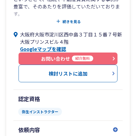
豊富で、そのあたりを評価していただいておりま
す。
具体的には不動産賃貸業をされているオーナーの
続きを見る
方だけでなく、不動産管理会社・リフォーム会社
大阪府大阪市淀川区西中島３丁目１５番７号新
など不動産業者も多数関与させていただいていま
大阪プリンスビル４階
す。
Googleマップを確認
不動産賃貸や相続についてセミナーなどの実績も
豊富で、最近はYoutubeなどでも情報を公開して
お問い合わせ
紹介無料
おります。
相続や不動産に特化した事務所としてぜひ一緒に
検討リストに追加
お仕事ができればと思います。
https://3arrows-tax.jp/
認定資格
弥生インストラクター
依頼内容