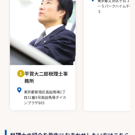
東京都文京区千石３－
－５パークハイム千石
３
平賀大二郎税理士事
1
務所
東京都新宿区高田馬場1丁
目31番8号高田馬場ダイカ
ンプラザ805
税理士の紹介を弥生におまかせしたい方はこちら