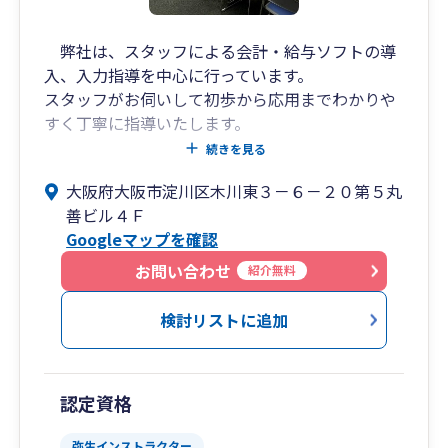
弊社は、スタッフによる会計・給与ソフトの導
入、入力指導を中心に行っています。
スタッフがお伺いして初歩から応用までわかりや
すく丁寧に指導いたします。
特にインボイスの経理処理などでお困りでした
続きを見る
ら、ぜひご相談下さい。
大阪府大阪市淀川区木川東３－６－２０第５丸
弊社への連絡手段は電話、ビデオ会議
善ビル４Ｆ
（Zoom、Teams）、メール等が利用可能です。
Googleマップを確認
法人設立、新たに事業を始めようと検討されてい
る方に対しては、税務相談はもちろん借入資金調
お問い合わせ
紹介無料
達支援（金融機関への紹介）などサービスの提供
をしています。
検討リストに追加
普通法人以外にNPO法人、マンション管理組
合、医療法人、社団法人など特殊法人の税務会計
も行っております。
認定資格
弊社は経済産業省の認定支援機関に認定されて
おりますので、経営指導や助言、事業計画の策定
弥生インストラクター