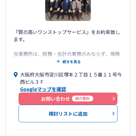
『質の高いワンストップサービス』をお約束致し
ます。
当事務所は、税務・会計の業務のみならず、保険
の見直しや経理・総務部門のアウトソーシングな
続きを見る
ど、経営に関わるあらゆる業務のサポートを行っ
大阪府大阪市淀川区塚本２丁目１５番１１号今
ております。
西ビル３Ｆ
経営者・個人事業主様の抱える様々な問題を解決
Googleマップを確認
します。
お問い合わせ
紹介無料
これまで約15年で、
延べ3,000社のお客様の税務顧問を担当し、
検討リストに追加
様々なアドバイスを行って参りました。
当事務所のスタッフは、