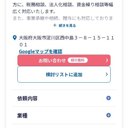
方に、税務相談、法人化相談、資金繰り相談等幅
広く対応いたします。
また、事業承継や相続、贈与にも対応しておりま
す。
続きを見る
インボイス及び電子帳簿保存法に対応しておりま
大阪府大阪市淀川区西中島３－８－１５－１１
す。
０１
国税局で培った知識と経験から、調査対応もご安
Googleマップを確認
心ください。
御面談はZOOMでも対応しております。
お問い合わせ
紹介無料
経営革新支援機関 認定事業所
検討リストに追加
依頼内容
業種