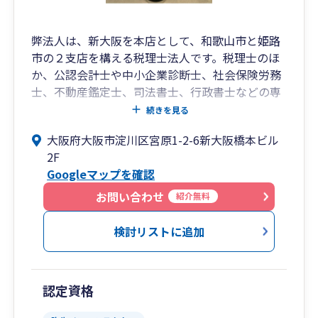
弊法人は、新大阪を本店として、和歌山市と姫路
市の２支店を構える税理士法人です。税理士のほ
か、公認会計士や中小企業診断士、社会保険労務
士、不動産鑑定士、司法書士、行政書士などの専
門家も在籍しており、リモート面談をメインとし
続きを見る
た顧問契約にも対応しております。対応可能な業
大阪府大阪市淀川区宮原1-2-6新大阪橋本ビル
種や規模、そして税目に限定はなく、また、経営
2F
コンサルティングを中心に、税を除く、経営・事
Googleマップを確認
業活動の周辺領域にも、弊法人に在籍する専門家
が一体となって対応いたします。弊法人の強み
お問い合わせ
紹介無料
は、税務においては税務調査の是認率の高さ（確
かな税務処理）にあり、財務においては金融機関
検討リストに追加
の目線で考える決算書や試算表、経営において
は、多角的・多層的な在籍専門家を統括して、弊
法人の強みを総動員して当たる「最良の一手」を
認定資格
お届けすることにあります。他の専門家からの関
与変更も多く、新たに弊法人で関与を開始した概