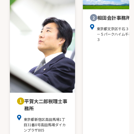
相田会計事務所
2
東京都文京区千石３－
－５パークハイム千石
３
平賀大二郎税理士事
1
務所
東京都新宿区高田馬場1丁
目31番8号高田馬場ダイカ
ンプラザ805