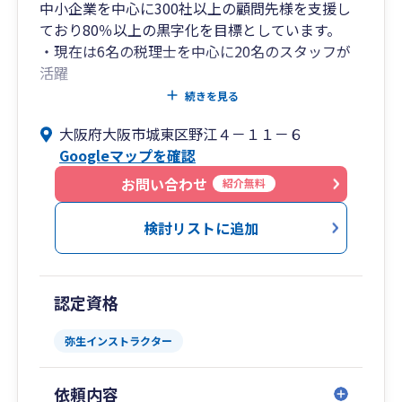
中小企業を中心に300社以上の顧問先様を支援し
ており80％以上の黒字化を目標としています。
・現在は6名の税理士を中心に20名のスタッフが
活躍
・勤続年数10年以上も多数在籍し、全員が熱い使
続きを見る
命感を持って業務に従事
大阪府大阪市城東区野江４－１１－６
・経営や資金繰り、節税に役立つ最新情報を毎月
Googleマップを確認
ご提供
お問い合わせ
紹介無料
検討リストに追加
認定資格
弥生インストラクター
依頼内容