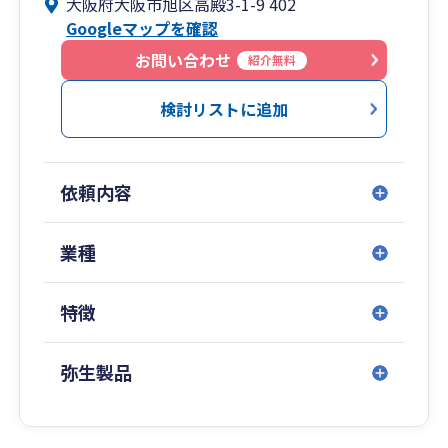
大阪府大阪市旭区高殿3-1-9 402
Googleマップを確認
2．20代税理士が直接サポートを行います。
担当者には、業界歴30年以上のベテランもおりま
お問い合わせ
紹介無料
すので、手厚いサポートを提供することが可能で
す。
検討リストに追加
3．会計・税務業務だけでなく、資金調達・売上
増加のコンサルティング等幅広いサービスを提供
依頼内容
いたします。
4．お客様とのやり取りは、チャットツール、
業種
web会議などを活用し、迅速に行います。
特徴
弥生製品