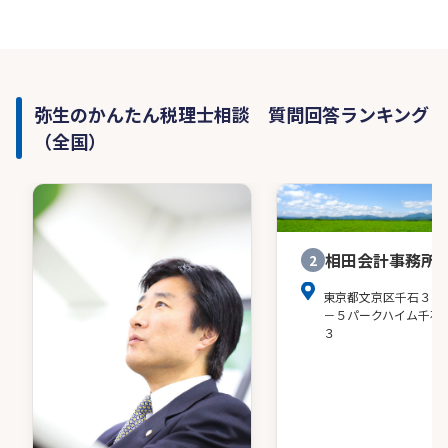
弥生のかんたん税理士相談 質問回答ランキング
（全国）
相田会計事務所
2
東京都文京区千石３－
－５パークハイム千石
３