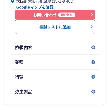
大阪府大阪市旭区高殿3-1-9 402
Googleマップを確認
2．20代税理士が直接サポートを行います。
担当者には、業界歴30年以上のベテランもおりま
お問い合わせ
紹介無料
すので、手厚いサポートを提供することが可能で
す。
検討リストに追加
3．会計・税務業務だけでなく、資金調達・売上
増加のコンサルティング等幅広いサービスを提供
依頼内容
いたします。
4．お客様とのやり取りは、チャットツール、
業種
web会議などを活用し、迅速に行います。
特徴
弥生製品