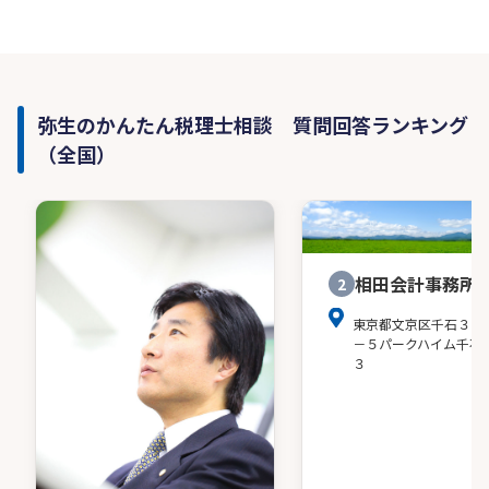
弥生のかんたん税理士相談 質問回答ランキング
（全国）
相田会計事務所
2
東京都文京区千石３－
－５パークハイム千石
３