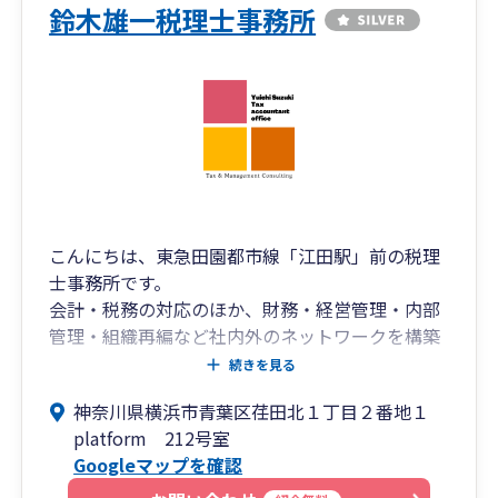
鈴木雄一税理士事務所
こんにちは、東急田園都市線「江田駅」前の税理
士事務所です。
会計・税務の対応のほか、財務・経営管理・内部
管理・組織再編など社内外のネットワークを構築
しており幅広くカバーしております。
続きを見る
どうぞお気軽にご連絡くださいませ。
神奈川県横浜市青葉区荏田北１丁目２番地１
（サービス概要）
platform 212号室
１）起業・開業の相談
Googleマップを確認
・個人事業の開始のアドバイス
・会社設立などの手続き