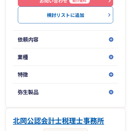
お問い合わせ
紹介無料
・銀行対策
２）会計・税務
検討リストに追加
・記帳代行、会計帳簿、試算表、決算書などの
作成
・法人税、所得税、消費税、地方税などの税務
依頼内容
申告書、各種届出書類の作成
・給与計算、年末調整などの対応
・節税対策
業種
３）経営管理その他
・社内規程の整備
特徴
・権限、意思決定プロセスの設計
・会議体、役員体制
・合併、会社分割、株式交換、株式移転などの
弥生製品
グループ組織再編
・ホールディングス体制への移行
・有利子負債圧縮策、コスト削減、ＣＦ改善な
どの財務戦略立案
北岡公認会計士税理士事務所
・事業計画作成、バリュードライバー特定、主