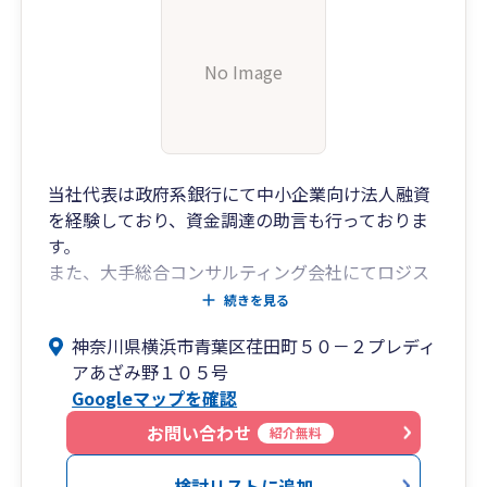
要ＫＰＩ管理
No Image
当社代表は政府系銀行にて中小企業向け法人融資
を経験しており、資金調達の助言も行っておりま
す。
また、大手総合コンサルティング会社にてロジス
ティクス管理部門のITコンサルティングや4大監査
続きを見る
法人にて上場企業の監査の経験もございます。
神奈川県横浜市青葉区荏田町５０－２プレディ
これらを経験したのちに税理士として中小企業や
アあざみ野１０５号
個人事業主を中心に税務顧問業務に従事しており
Googleマップを確認
ます。その他、上場準備企業の経理業務や企業の
監査業務も得意としております。
お問い合わせ
紹介無料
代表は30代と若く機動力、柔軟性がございます。
お気軽にお問い合わせください。
検討リストに追加