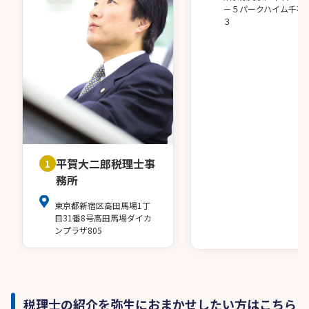
－５パークハイム千石
３
平賀大二郎税理士事
1
務所
東京都新宿区高田馬場1丁
目31番8号高田馬場ダイカ
ンプラザ805
税理士の紹介を弥生におまかせしたい方はこちら