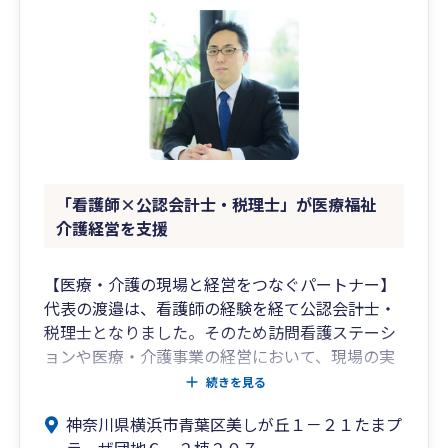
「看護師×公認会計士・税理士」が医療福祉
介護経営を支援
【医療・介護の現場と経営をつなぐパートナー】
代表の渡邉は、看護師の経験を経て公認会計士・
税理士となりました。そのため訪問看護ステーシ
ョンや医療・介護事業の経営において、現場の実
務と財務数値の両方を深く理解していることが当
続きを見る
事務所の最大の強みです 。Zoom等を活用したオ
神奈川県横浜市青葉区美しが丘１－２１たまプ
ンライン面談により、全国どこでも地域を問わ