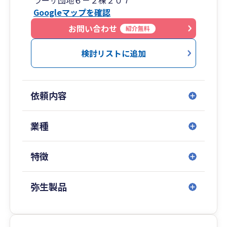
ラーザ団地６－２棟２０７
ず、スピーディーかつ密なコミュニケーションが
Googleマップを確認
可能です 。
【このような経営者様のお悩みを解決します】
お問い合わせ
紹介無料
「現場の実務をわかった上で、数字のアドバイス
が欲しい」
検討リストに追加
「訪問看護や医療・介護に特化した、専門性の高
い税理士を探している」
「医療・介護に特化した専門家が地元にいない」
依頼内容
「全国対応で、場所を選ばず気軽に相談したい」
弥生会計を活用した自計化支援から、中長期的な
経営改善まで、専門家として全力でサポートいた
業種
します。
まずはお気軽にお問い合わせください 。
特徴
弥生製品