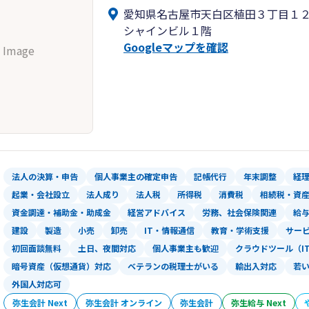
愛知県名古屋市天白区植田３丁目１
シャインビル１階
Googleマップを確認
 Image
法人の決算・申告
個人事業主の確定申告
記帳代行
年末調整
経
起業・会社設立
法人成り
法人税
所得税
消費税
相続税・資
資金調達・補助金・助成金
経営アドバイス
労務、社会保険関連
給
建設
製造
小売
卸売
IT・情報通信
教育・学術支援
サー
初回面談無料
土日、夜間対応
個人事業主も歓迎
クラウドツール（I
暗号資産（仮想通貨）対応
ベテランの税理士がいる
輸出入対応
若
外国人対応可
弥生会計 Next
弥生会計 オンライン
弥生会計
弥生給与 Next