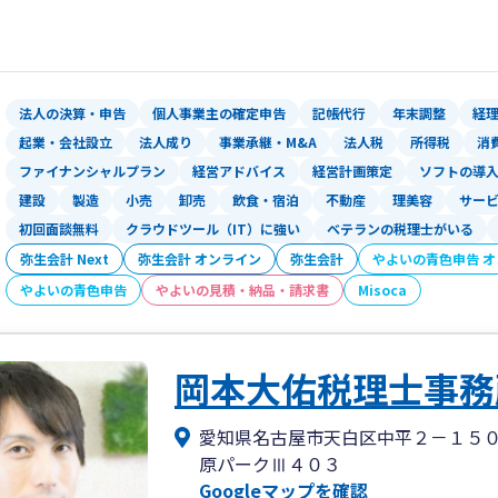
法人の決算・申告
個人事業主の確定申告
記帳代行
年末調整
経
起業・会社設立
法人成り
事業承継・M&A
法人税
所得税
消
ファイナンシャルプラン
経営アドバイス
経営計画策定
ソフトの導
建設
製造
小売
卸売
飲食・宿泊
不動産
理美容
サー
初回面談無料
クラウドツール（IT）に強い
ベテランの税理士がいる
弥生会計 Next
弥生会計 オンライン
弥生会計
やよいの青色申告 
やよいの青色申告
やよいの見積・納品・請求書
Misoca
岡本大佑税理士事務
愛知県名古屋市天白区中平２－１５
原パークⅢ４０３
Googleマップを確認