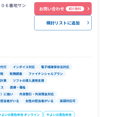
２０６番地サン
お問い合わせ
紹介無料
検討リストに追加
理代行
インボイス対応
電子帳簿保存法対応
産税
税務調査
ファイナンシャルプラン
与計算
ソフトの導入運用支援
ビス
医療・福祉
T）に強い
外貨取引・外貨預金対応
い担当者がいる
女性の担当者がいる
英語対応可
やよいの青色申告 オンライン
やよいの青色申告