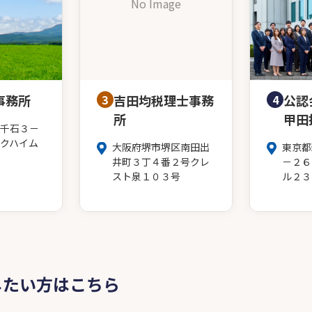
No Image
事務所
3
吉田均税理士事務
4
公認
所
甲田
千石３－
クハイム
大阪府堺市堺区南田出
東京都
井町３丁４番２号クレ
－２６
スト泉１０３号
ル２３
したい方はこちら