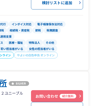
検討リストに追加
理代行
インボイス対応
電子帳簿保存法対応
費税
相続税・資産税
節税
税務調査
入運用支援
ビス
医療・福祉
特殊法人
その他
若い担当者がいる
女性の担当者がいる
オンライン
やよいの白色申告 オンライン
所
０２ユニーブル
お問い合わせ
紹介無料