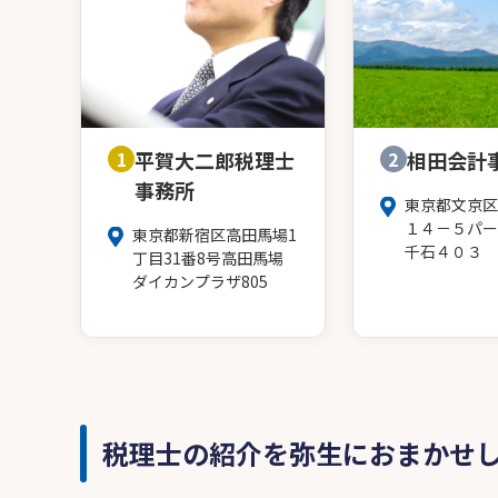
1
平賀大二郎税理士
2
相田会計
事務所
東京都文京区
１４－５パー
東京都新宿区高田馬場1
千石４０３
丁目31番8号高田馬場
ダイカンプラザ805
税理士の紹介を弥生におまかせ