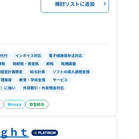
検討リストに追加
理代行
インボイス対応
電子帳簿保存法対応
費税
相続税・資産税
節税
税務調査
経営計画策定
給与計算
ソフトの導入運用支援
理美容
教育・学術支援
サービス
T）に強い
外貨取引・外貨預金対応
Misoca
弥生給与
ｇｈｔ