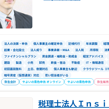
法人の決算・申告
個人事業主の確定申告
記帳代行
年末調整
経
起業・会社設立
法人成り
事業承継・M&A
法人税
所得税
消
ファイナンシャルプラン
資金調達・補助金・助成金
経営アドバイス
建設
製造
小売
卸売
飲食・宿泊
不動産
IT・情報通信
初回面談無料
土日、夜間対応
個人事業主も歓迎
クラウドツール（I
暗号資産（仮想通貨）対応
若い担当者がいる
弥生会計
やよいの青色申告 オンライン
やよいの青色申告
弥生販売
税理士法人Ｉｎｓｉ