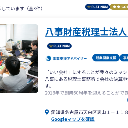
示しています（全3件）
八事財産税理士法人
「いい会社」にすることが我々のミッシ
八事にある税理士事務所で会社の決算申
す。
2018年で創業60周年を迎えることがで
企業経営のサポートを通じて、経営者が
手伝いをすることが私たちの使命です。
愛知県名古屋市天白区表山１－１１
Googleマップを確認