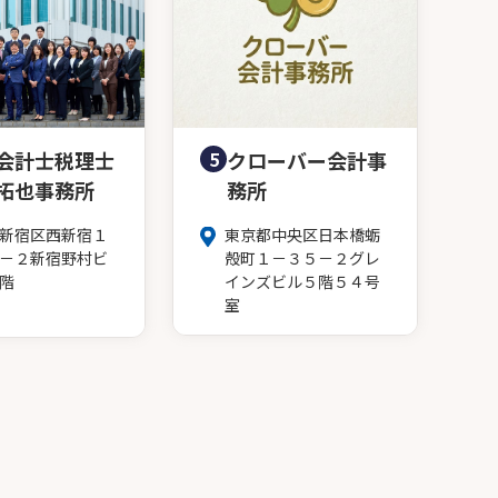
会計士税理士
5
クローバー会計事
拓也事務所
務所
新宿区西新宿１
東京都中央区日本橋蛎
－２新宿野村ビ
殻町１－３５－２グレ
階
インズビル５階５４号
室