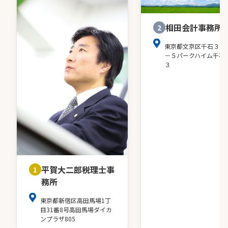
相田会計事務所
2
東京都文京区千石３－
－５パークハイム千石
３
平賀大二郎税理士事
1
務所
東京都新宿区高田馬場1丁
目31番8号高田馬場ダイカ
ンプラザ805