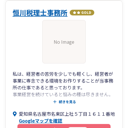
恒川税理士事務所
No Image
私は、経営者の苦労を少しでも軽くし、経営者が
事業に専念できる環境をお作りすることが当事務
所の仕事であると思っております。
事業経営を続けていると悩みの種は尽きません。
当事務所は、お客様にとって、何かあったら、い
続きを見る
や、何もなくてもすぐに相談できるホームドクタ
愛知県名古屋市名東区上社５丁目１６１１番地
ーのような存在になることを目指しております。
Googleマップを確認