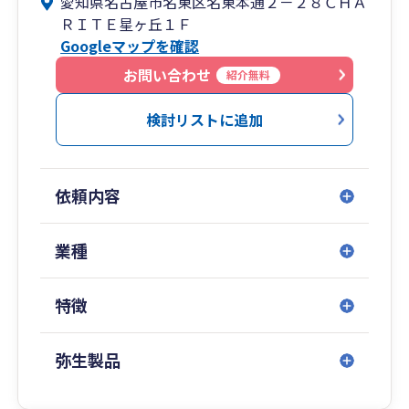
愛知県名古屋市名東区名東本通２－２８ＣＨＡ
承・節税対策・記帳代行・法人成りなど様々な税
ＲＩＴＥ星ヶ丘１Ｆ
務のお手伝いをいたします。
Googleマップを確認
■■サラリーマン出身だからこそ■■
お問い合わせ
紹介無料
士業にありがちな高圧的・横柄な態度。不満に思
ったことはございませんか？
検討リストに追加
当事務所の税理士はサラリーマン出身。
だからこそ税務に不安を抱かれるお客様のお気持
ちがわかります。
依頼内容
早川会計事務所は親しみやすく話しやすい税理士
を目指しております。
ご安心してどうぞお気軽にご相談ください。
業種
■■報酬について■■
特徴
契約内容により報酬は異なってきますが、お客様
のご負担が年内で大きく変動しないようになるべ
く毎月同額にて報酬を設定しております。（決算
弥生製品
料や年末調整料など都度別料金をいただくのでは
なく、毎月の報酬に含まれる形にしております）