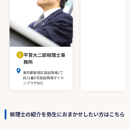
平賀大二郎税理士事
1
務所
東京都新宿区高田馬場1丁
目31番8号高田馬場ダイカ
ンプラザ805
税理士の紹介を弥生におまかせしたい方はこちら