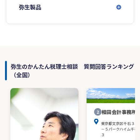
弥生製品
弥生のかんたん税理士相談 質問回答ランキング
（全国）
相田会計事務所
2
東京都文京区千石３－
－５パークハイム千石
３