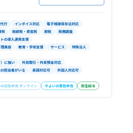
理代行
インボイス対応
電子帳簿保存法対応
費税
相続税・資産税
節税
税務調査
フトの導入運用支援
理美容
教育・学術支援
サービス
特殊法人
T）に強い
外貨取引・外貨預金対応
性の担当者がいる
英語対応可
外国人対応可
いの白色申告 オンライン
やよいの青色申告
弥生給与