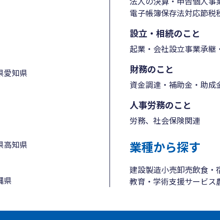
法人の決算・申告
個人事
電子帳簿保存法対応
節税
設立・相続のこと
起業・会社設立
事業承継・
財務のこと
県
愛知県
資金調達・補助金・助成
人事労務のこと
労務、社会保険関連
業種から探す
県
高知県
建設
製造
小売
卸売
飲食・
縄県
教育・学術支援
サービス