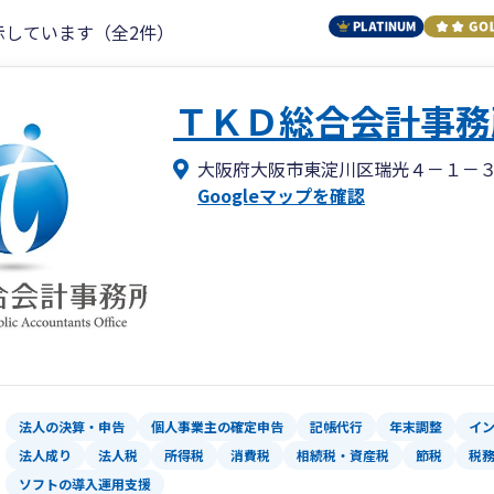
示しています（全2件）
ＴＫＤ総合会計事務
大阪府大阪市東淀川区瑞光４－１－
Googleマップを確認
法人の決算・申告
個人事業主の確定申告
記帳代行
年末調整
イ
法人成り
法人税
所得税
消費税
相続税・資産税
節税
税
ソフトの導入運用支援