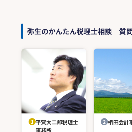
弥生のかんたん税理士相談 質
1
平賀大二郎税理士
2
相田会計
事務所