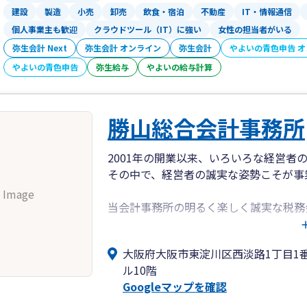
建設
製造
小売
卸売
飲食・宿泊
不動産
IT・情報通信
個人事業主も歓迎
クラウドツール（IT）に強い
女性の担当者がいる
弥生会計 Next
弥生会計 オンライン
弥生会計
やよいの青色申告 
やよいの青色申告
弥生給与
やよいの給与計算
勝山総合会計事務所
2001年の開業以来、いろいろな経営者
その中で、経営者の誠実な姿勢こそが事
 Image
当会計事務所の明るく楽しく誠実な税務
す。
大阪府大阪市東淀川区西淡路1丁目1番
どうぞよろしくお願いします。
ル10階
Googleマップを確認
勝山総合会計事務所（JR新大阪駅東口