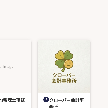
o Image
均税理士事務
5
クローバー会計事
務所