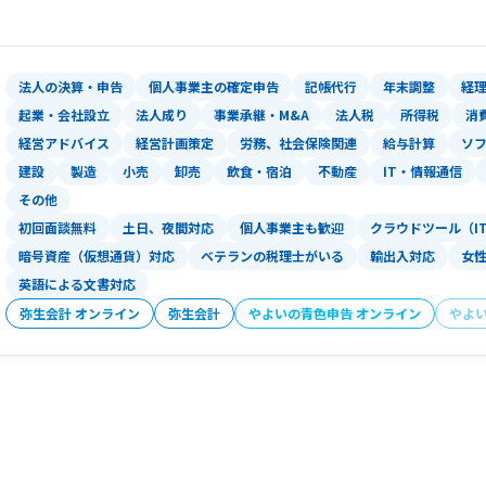
法人の決算・申告
個人事業主の確定申告
記帳代行
年末調整
経
起業・会社設立
法人成り
事業承継・M&A
法人税
所得税
消
経営アドバイス
経営計画策定
労務、社会保険関連
給与計算
ソ
建設
製造
小売
卸売
飲食・宿泊
不動産
IT・情報通信
その他
初回面談無料
土日、夜間対応
個人事業主も歓迎
クラウドツール（I
暗号資産（仮想通貨）対応
ベテランの税理士がいる
輸出入対応
女
英語による文書対応
弥生会計 オンライン
弥生会計
やよいの青色申告 オンライン
やよ