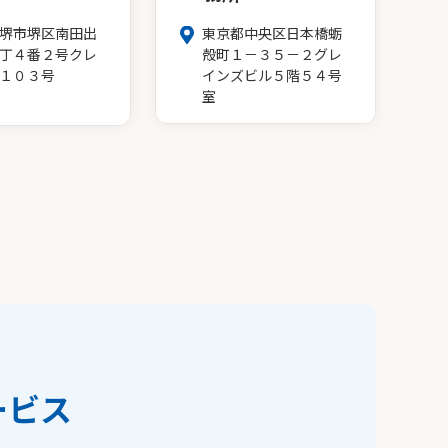
堺市堺区南田出
東京都中央区日本橋蛎
丁４番２号クレ
殻町１－３５－２グレ
１０３号
インズビル５階５４号
室
ービス