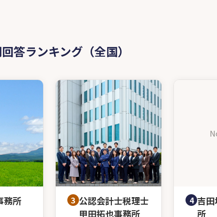
問回答ランキング（全国）
N
事務所
3
公認会計士税理士
4
吉田
甲田拓也事務所
所