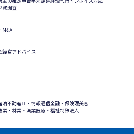
業主の確定申告
年末調整
経理代行
インボイス対応
税務調査
M&A
金
経営アドバイス
宿泊
不動産
IT・情報通信
金融・保険
理美容
農業・林業・漁業
医療・福祉
特殊法人