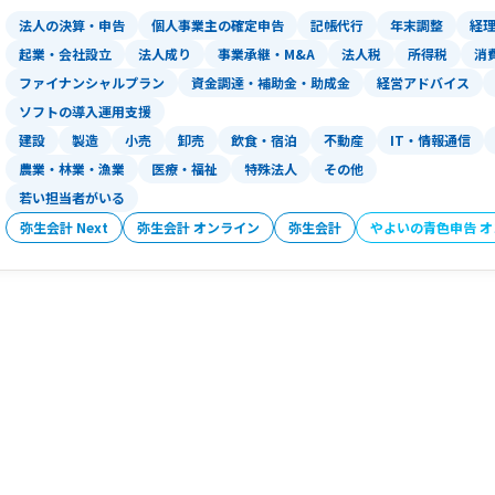
法人の決算・申告
個人事業主の確定申告
記帳代行
年末調整
経
起業・会社設立
法人成り
事業承継・M&A
法人税
所得税
消
ファイナンシャルプラン
資金調達・補助金・助成金
経営アドバイス
ソフトの導入運用支援
建設
製造
小売
卸売
飲食・宿泊
不動産
IT・情報通信
農業・林業・漁業
医療・福祉
特殊法人
その他
若い担当者がいる
弥生会計 Next
弥生会計 オンライン
弥生会計
やよいの青色申告 