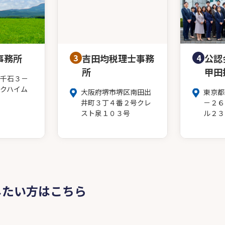
事務所
3
吉田均税理士事務
4
公認
所
甲田
千石３－
クハイム
大阪府堺市堺区南田出
東京都
井町３丁４番２号クレ
－２６
スト泉１０３号
ル２３
したい方はこちら