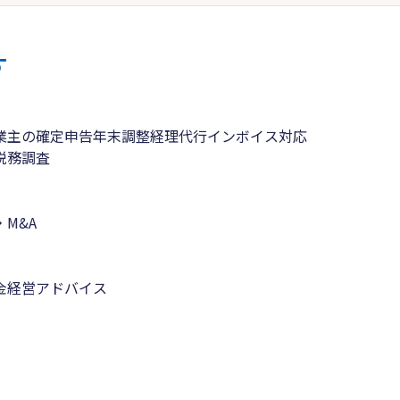
す
業主の確定申告
年末調整
経理代行
インボイス対応
税務調査
M&A
金
経営アドバイス