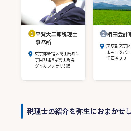
1
平賀大二郎税理士
2
相田会計
事務所
東京都文京区
１４－５パー
東京都新宿区高田馬場1
千石４０３
丁目31番8号高田馬場
ダイカンプラザ805
税理士の紹介を弥生におまかせ