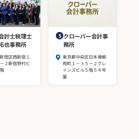
会計士税理士
5
クローバー会計事
拓也事務所
務所
新宿区西新宿１
東京都中央区日本橋蛎
－２新宿野村ビ
殻町１－３５－２グレ
階
インズビル５階５４号
室