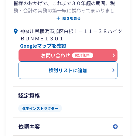
皆様のおかげで、これまで３０年超の期間、税
務・会計の実務の第一線に携わってまいりまし
た。その中で一貫して大切にしているのは、「き
続きを見る
ちんと説明し、納得してご判断いただくこと」 で
神奈川県横浜市旭区白根１－１１－３８ハイツ
す。税金や会計の話は、専門用語が多く、どうし
ＢＵＮＭＥＩ３０１
ても分かりにくくなりがちです。だからこそ当事
Googleマップを確認
務所では、「分からないまま進めないこと」「不
安を残さないこと」を何よりも重視しています。
お問い合わせ
紹介無料
小さな疑問や些細な不安でも構いません。「まず
相談してみよう」と思っていただける存在であり
検討リストに追加
たいと、常に考えています。
松土税理士事務所
（正式名称：松土郁元税理士事務所／登録番号：
認定資格
第94165号 東京地方税理士会 保土ヶ谷支部所
属）
弥生インストラクター
当事務所では、法人・個人を問わず、「税務申
告」「決算書作成」「税務相談」「経営全般に関
依頼内容
するご相談」まで、幅広く対応しております。制
度や法律は常に変化しますが、単なる「制度説