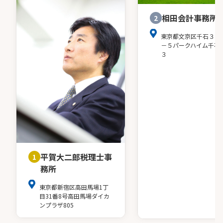
性・正確性・迅速性、そして親切さを大切にしな
がら、お客様のビジネスと人生に寄り添い、共に
相田会計事務所
2
歩む**“真のパートナー”**であり続けることを目
指しています。
東京都文京区千石３－
－５パークハイム千石
３
横浜・鶴ヶ峰に根ざした地元密着型の税理士事務
所として、「長く付き合える」「安心して任せら
れる」存在であること。それが、松土税理士事務
所の変わらぬ理念です。もし、数字だけでなく、
「人として向き合ってくれる税理士を探している
方」「長期的な視点で支えてくれるパートナーを
お求めの方」がいらっしゃいましたら、ぜひ一度
ご相談ください。
平賀大二郎税理士事
1
務所
東京都新宿区高田馬場1丁
目31番8号高田馬場ダイカ
ンプラザ805