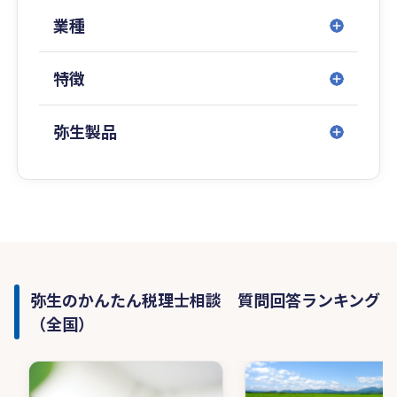
明」にとどまらず、実務に即した“使えるアドバイ
業種
ス” を重視し、最新の税制・制度動向にも目を配
りながら、実践的かつタイムリーなサポートを行
特徴
っています。
私は大学院にて商学修士号を取得後、３０年超の
弥生製品
期間、実務経験を積んでまいりました。また、学
生時代から継続してきた不動産・株式運用の経験
を活かし、税務の枠にとどまらない経営視点での
支援にも力を入れています。さらに、弁護士・司
法書士・社会保険労務士・行政書士など、各分野
の専門家との連携体制を構築し、ワンストップで
ご相談いただける総合的なサポート体制を整えて
います。
弥生のかんたん税理士相談 質問回答ランキング
（全国）
私たちが大切にしているのは、「話しやすさ」
「確かな実力」「誠実な対応」そしてモットー
は、「３０年の経験を、あなたの味方に。」信頼