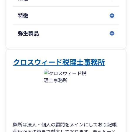
ス” を重視し、最新の税制・制度動向にも目を配
りながら、実践的かつタイムリーなサポートを行
特徴
っています。
私は大学院にて商学修士号を取得後、３０年超の
弥生製品
期間、実務経験を積んでまいりました。また、学
生時代から継続してきた不動産・株式運用の経験
を活かし、税務の枠にとどまらない経営視点での
支援にも力を入れています。さらに、弁護士・司
クロスウィード税理士事務所
法書士・社会保険労務士・行政書士など、各分野
の専門家との連携体制を構築し、ワンストップで
ご相談いただける総合的なサポート体制を整えて
います。
私たちが大切にしているのは、「話しやすさ」
「確かな実力」「誠実な対応」そしてモットー
は、「３０年の経験を、あなたの味方に。」信頼
性・正確性・迅速性、そして親切さを大切にしな
弊所は法人・個人の顧問をメインにしており記帳
がら、お客様のビジネスと人生に寄り添い、共に
代行から決算まで対応しております。モットーと