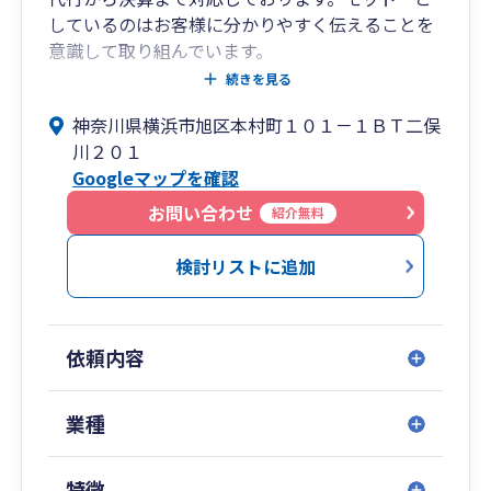
歩む**“真のパートナー”**であり続けることを目
しているのはお客様に分かりやすく伝えることを
指しています。
意識して取り組んでいます。
また相続税申告にも力を入れており、相続専門の
続きを見る
横浜・鶴ヶ峰に根ざした地元密着型の税理士事務
提携士業の方と慣れない相続手続きをお手伝いで
所として、「長く付き合える」「安心して任せら
神奈川県横浜市旭区本村町１０１－１ＢＴ二俣
きます。法人・個人の顧問の方々には生前から対
れる」存在であること。それが、松土税理士事務
川２０１
策を提案することができます。
所の変わらぬ理念です。もし、数字だけでなく、
Googleマップを確認
「人として向き合ってくれる税理士を探している
【事務所ホームページ】
お問い合わせ
紹介無料
方」「長期的な視点で支えてくれるパートナーを
https://cross-weed.com/
お求めの方」がいらっしゃいましたら、ぜひ一度
検討リストに追加
ご相談ください。
依頼内容
業種
特徴