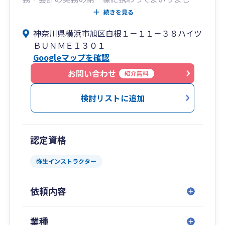
た。その中で一貫して大切にしているのは、「き
続きを見る
ちんと説明し、納得してご判断いただくこと」 で
神奈川県横浜市旭区白根１－１１－３８ハイツ
す。税金や会計の話は、専門用語が多く、どうし
ＢＵＮＭＥＩ３０１
ても分かりにくくなりがちです。だからこそ当事
Googleマップを確認
務所では、「分からないまま進めないこと」「不
安を残さないこと」を何よりも重視しています。
お問い合わせ
紹介無料
小さな疑問や些細な不安でも構いません。「まず
相談してみよう」と思っていただける存在であり
検討リストに追加
たいと、常に考えています。
松土税理士事務所
（正式名称：松土郁元税理士事務所／登録番号：
認定資格
第94165号 東京地方税理士会 保土ヶ谷支部所
属）
弥生インストラクター
当事務所では、法人・個人を問わず、「税務申
告」「決算書作成」「税務相談」「経営全般に関
依頼内容
するご相談」まで、幅広く対応しております。制
度や法律は常に変化しますが、単なる「制度説
明」にとどまらず、実務に即した“使えるアドバイ
業種