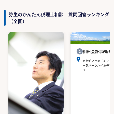
弥生のかんたん税理士相談 質問回答ランキング
（全国）
相田会計事務所
2
東京都文京区千石３－
－５パークハイム千石
３