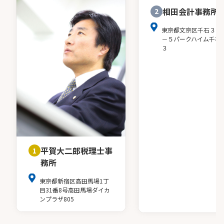
相田会計事務所
2
東京都文京区千石３－
－５パークハイム千石
３
平賀大二郎税理士事
1
務所
東京都新宿区高田馬場1丁
目31番8号高田馬場ダイカ
ンプラザ805