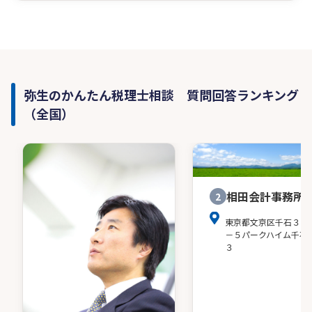
弥生のかんたん税理士相談 質問回答ランキング
（全国）
相田会計事務所
2
東京都文京区千石３－
－５パークハイム千石
３