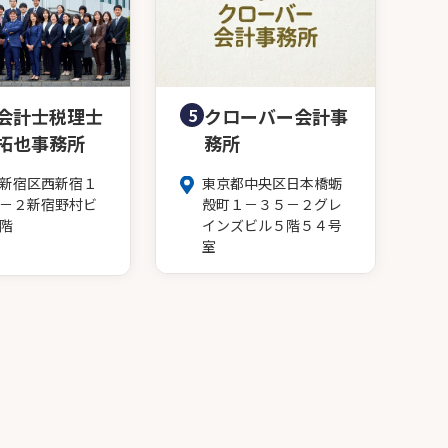
会計士税理士
5
クローバー会計事
拓也事務所
務所
新宿区西新宿１
東京都中央区日本橋蛎
－２新宿野村ビ
殻町１－３５－２グレ
階
インズビル５階５４号
室