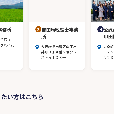
事務所
3
吉田均税理士事務
4
公認
所
甲田
千石３－
クハイム
大阪府堺市堺区南田出
東京都
井町３丁４番２号クレ
－２６
スト泉１０３号
ル２３
したい方はこちら