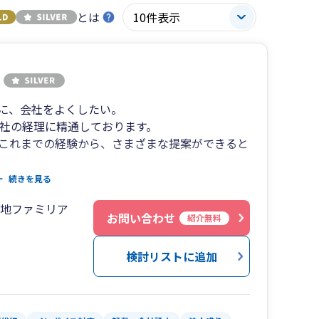
とは
に、会社をよくしたい。
会社の経理に精通しております。
これまでの経験から、さまざまな提案ができると
を会計事務所などに外注せずに自社で行うこと）
続きを見る
ます。
番地ファミリア
の担当となります。
お問い合わせ
紹介無料
ない人が対応することはありません。
ります。
検討リストに追加
相談できる税理士でありたいと思っております。