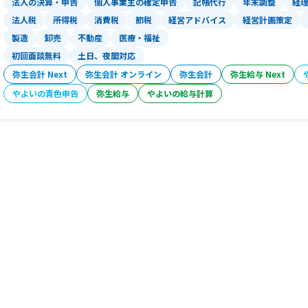
法人の決算・申告
個人事業主の確定申告
記帳代行
年末調整
経
法人税
所得税
消費税
節税
経営アドバイス
経営計画策定
製造
卸売
不動産
医療・福祉
初回面談無料
土日、夜間対応
弥生会計 Next
弥生会計 オンライン
弥生会計
弥生給与 Next
やよいの青色申告
弥生給与
やよいの給与計算