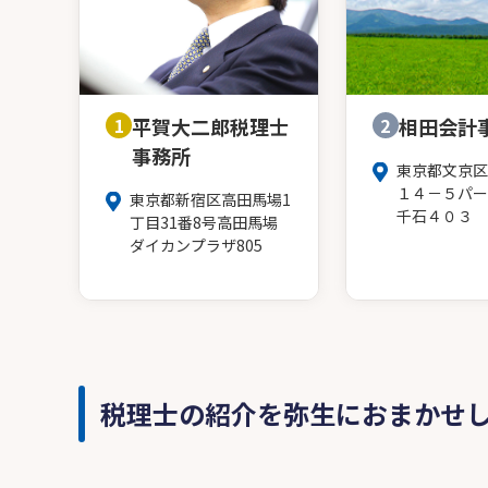
1
平賀大二郎税理士
2
相田会計
事務所
東京都文京区
１４－５パー
東京都新宿区高田馬場1
千石４０３
丁目31番8号高田馬場
ダイカンプラザ805
税理士の紹介を弥生におまかせ