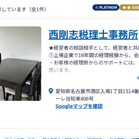
示しています（全1件）
西剛志税理士事務所
★経営者の相談相手として、経営者と共
①上場企業で16年間の経理経験から、
・お客様の経理側からのサポートには、
思います。
・弥生製品を導入した自計化（経理業務
も積極的に進めていきたいと思っており
愛知県名古屋市港区入場1丁目1514
②税理士である私自身がすべてのお客様
ーレ当知東406号
・税理士資格を有しない人や実務経験が
Googleマップを確認
③気軽に相談できる事務所を目指してお
・経営者の良き相談相手として、気軽に