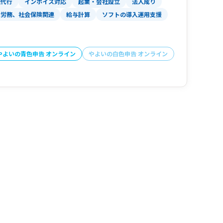
理代行
インボイス対応
起業・会社設立
法人成り
労務、社会保険関連
給与計算
ソフトの導入運用支援
やよいの青色申告 オンライン
やよいの白色申告 オンライン