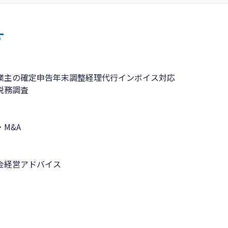
す
業主の確定申告
年末調整
経理代行
インボイス対応
税務調査
M&A
金
経営アドバイス