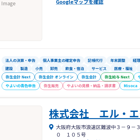
Googleマップを確認
 Image
法人の決算・申告
個人事業主の確定申告
記帳代行
年末調整
経
建設
製造
小売
卸売
飲食・宿泊
サービス
医療・福祉
弥生会計 Next
弥生会計 オンライン
弥生会計
弥生給与 Next
やよいの青色申告
弥生販売
やよいの見積・納品・請求書
Misoca
株式会社 エル・エ
大阪府大阪市浪速区難波中３－９－
０ １０５号