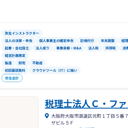
弥生インストラクター
法人の決算・申告
個人事業主の確定申告
記帳代行
年末調整
経
起業・会社設立
法人成り
事業承継・M&A
法人税
所得税
消
経営計画策定
製造
卸売
不動産
初回面談無料
クラウドツール（IT）に強い
弥生会計
税理士法人Ｃ・ファ
大阪府大阪市浪速区元町１丁目５番
ザビル５Ｆ