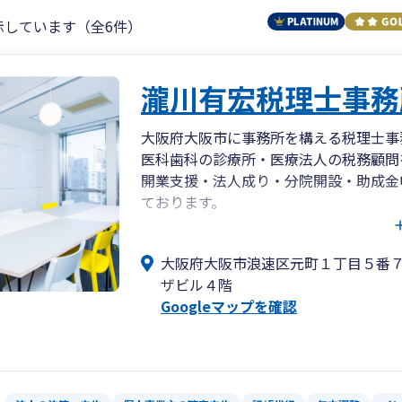
示しています（全6件）
瀧川有宏税理士事務
大阪府大阪市に事務所を構える税理士事
医科歯科の診療所・医療法人の税務顧問
開業支援・法人成り・分院開設・助成金
ております。
また、相続・事業承継のコンサルティン
サルティングなど幅広くサポートできる
大阪府大阪市浪速区元町１丁目５番
ぜひ一度お問い合わせください。
ザビル４階
Googleマップを確認