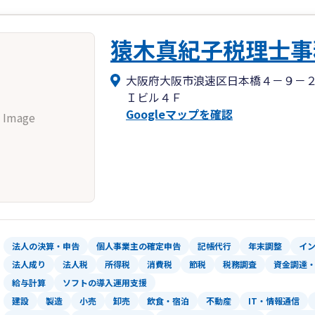
猿木真紀子税理士事
大阪府大阪市浪速区日本橋４－９－
Ｉビル４Ｆ
Googleマップを確認
 Image
法人の決算・申告
個人事業主の確定申告
記帳代行
年末調整
イ
法人成り
法人税
所得税
消費税
節税
税務調査
資金調達
給与計算
ソフトの導入運用支援
建設
製造
小売
卸売
飲食・宿泊
不動産
IT・情報通信