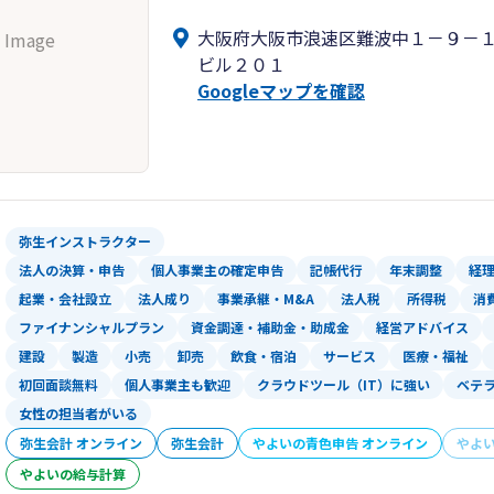
大阪府大阪市浪速区難波中１－９－
 Image
ビル２０１
Googleマップを確認
弥生インストラクター
法人の決算・申告
個人事業主の確定申告
記帳代行
年末調整
経
起業・会社設立
法人成り
事業承継・M&A
法人税
所得税
消
ファイナンシャルプラン
資金調達・補助金・助成金
経営アドバイス
建設
製造
小売
卸売
飲食・宿泊
サービス
医療・福祉
初回面談無料
個人事業主も歓迎
クラウドツール（IT）に強い
ベテ
女性の担当者がいる
弥生会計 オンライン
弥生会計
やよいの青色申告 オンライン
やよ
やよいの給与計算