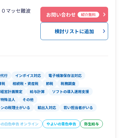
１０マッセ難波
お問い合わせ
紹介無料
検討リストに追加
理代行
インボイス対応
電子帳簿保存法対応
費税
相続税・資産税
節税
税務調査
経営計画策定
給与計算
ソフトの導入運用支援
特殊法人
その他
ランの税理士がいる
輸出入対応
若い担当者がいる
いの白色申告 オンライン
やよいの青色申告
弥生給与