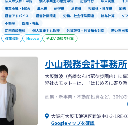
法人の決算・申告
個人事業主の確定申告
記帳代行
年末調整
イ
事業承継・M&A
法人税
所得税
消費税
相続税・資産税
節税
経営アドバイス
経営計画策定
労務、社会保険関連
給与計算
ソ
不動産
医療・福祉
初回面談無料
個人事業主も歓迎
外貨取引・外貨預金対応
若い担当
弥生会計
Misoca
やよいの給与計算
小山税務会計事務所
大阪難波（各線なんば駅徒歩圏内）に事
弊社のモットーは、「はじめるに寄り添
創業・新事業・不動産投資など、30代
初回面談は無料。リモート or 対面で
大阪府大阪市浪速区難波中1-3-1RE-01
お気軽にお問い合わせください。
Googleマップを確認