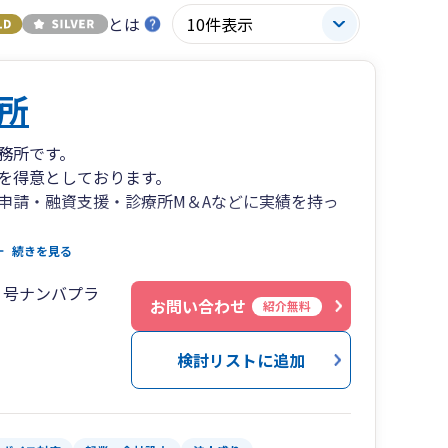
とは
所
務所です。
を得意としております。
申請・融資支援・診療所M＆Aなどに実績を持っ
グや不動産・金融資産・保険等の投資運用のコン
続きを見る
体制を作っております。
７号ナンバプラ
お問い合わせ
紹介無料
検討リストに追加