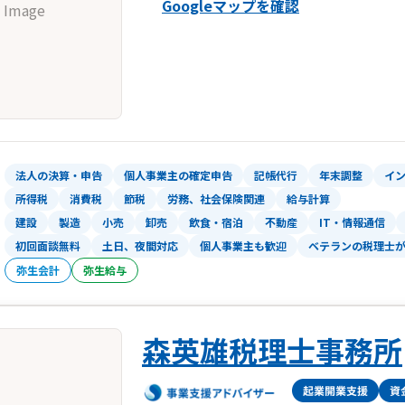
Googleマップを確認
 Image
法人の決算・申告
個人事業主の確定申告
記帳代行
年末調整
イ
所得税
消費税
節税
労務、社会保険関連
給与計算
建設
製造
小売
卸売
飲食・宿泊
不動産
IT・情報通信
初回面談無料
土日、夜間対応
個人事業主も歓迎
ベテランの税理士
弥生会計
弥生給与
森英雄税理士事務所