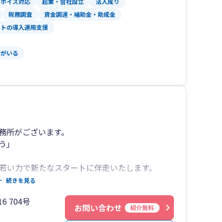
ンボイス対応
起業・会社設立
法人成り
税務調査
資金調達・補助金・助成金
フトの導入運用支援
者がいる
務所がございます。
う」
の若い力で新たなスタートに伴走いたします。
続きを見る
実施させていただきます。
6 704号
お問い合わせ
紹介無料