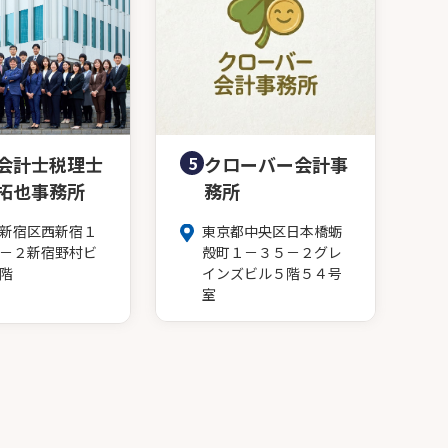
会計士税理士
5
クローバー会計事
拓也事務所
務所
新宿区西新宿１
東京都中央区日本橋蛎
－２新宿野村ビ
殻町１－３５－２グレ
階
インズビル５階５４号
室