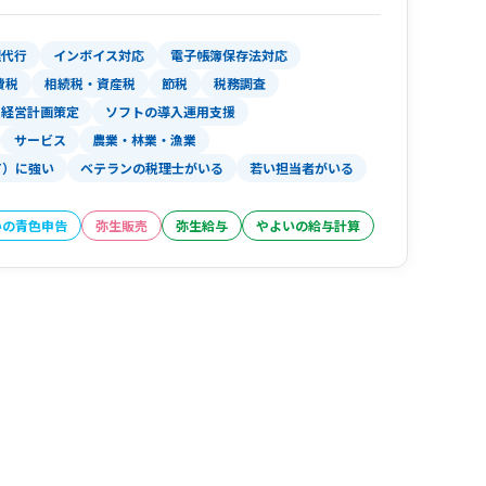
理代行
インボイス対応
電子帳簿保存法対応
費税
相続税・資産税
節税
税務調査
経営計画策定
ソフトの導入運用支援
サービス
農業・林業・漁業
T）に強い
ベテランの税理士がいる
若い担当者がいる
いの青色申告
弥生販売
弥生給与
やよいの給与計算