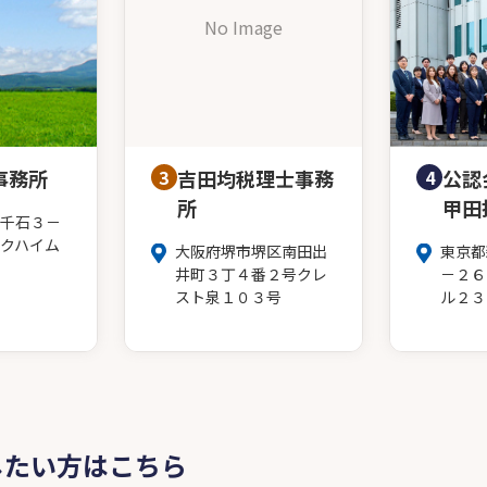
No Image
事務所
3
吉田均税理士事務
4
公認
所
甲田
千石３－
クハイム
大阪府堺市堺区南田出
東京都
井町３丁４番２号クレ
－２６
スト泉１０３号
ル２３
したい方はこちら