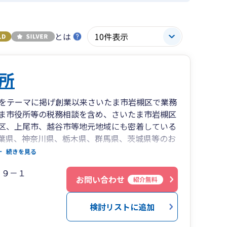
とは
所
をテーマに掲げ創業以来さいたま市岩槻区で業務
ま市役所等の税務相談を含め、さいたま市岩槻区
区、上尾市、越谷市等地元地域にも密着している
葉県、神奈川県、栃木県、群馬県、茨城県等のお
通信手段等で問題はございません）
続きを見る
１９－１
お問い合わせ
紹介無料
検討リストに追加