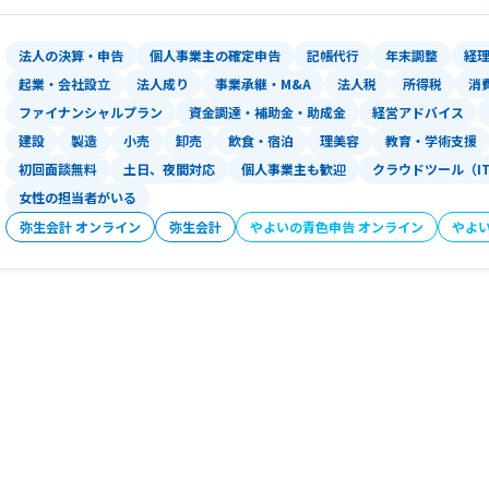
法人の決算・申告
個人事業主の確定申告
記帳代行
年末調整
経
起業・会社設立
法人成り
事業承継・M&A
法人税
所得税
消
ファイナンシャルプラン
資金調達・補助金・助成金
経営アドバイス
建設
製造
小売
卸売
飲食・宿泊
理美容
教育・学術支援
初回面談無料
土日、夜間対応
個人事業主も歓迎
クラウドツール（I
女性の担当者がいる
弥生会計 オンライン
弥生会計
やよいの青色申告 オンライン
やよ