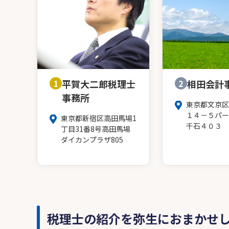
1
平賀大二郎税理士
2
相田会計
事務所
東京都文京区
１４－５パー
東京都新宿区高田馬場1
千石４０３
丁目31番8号高田馬場
ダイカンプラザ805
税理士の紹介を弥生におまかせ