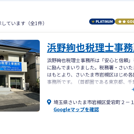
示しています（全1件）
浜野絢也税理士事務
浜野絢也税理士事務所は「安心と信頼」
に励んでまいりました。税務署・さいた
はもとより、さいたま市岩槻区はじめ各
事務所です。（首都圏である東京都、千
客様もおりますので、遠方でもいろんな
埼玉県さいたま市岩槻区愛宕町２－
Googleマップを確認