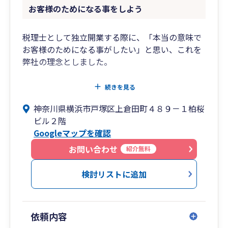
お客様のためになる事をしよう
税理士として独立開業する際に、「本当の意味で
お客様のためになる事がしたい」と思い、これを
弊社の理念としました。
いくつかの選択肢があるならば、それぞれのメリ
続きを見る
ット・デメリットを伝えるとともに、プロとして
神奈川県横浜市戸塚区上倉田町４８９－１柏桜
客観的な視点から、お客様が正しい選択を行える
ビル２階
ように“そっと誘導する”ことが「本当の意味でお
Googleマップを確認
客様のためになる事」だと信じています。
お問い合わせ
紹介無料
検討リストに追加
依頼内容