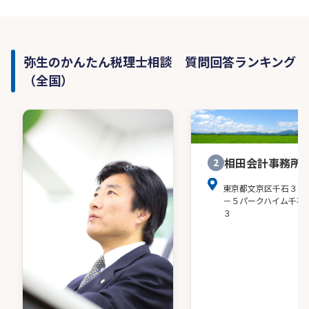
います。
対面での打ち合わせも、ご希望に応じて対応して
います。
弥生のかんたん税理士相談 質問回答ランキング
■ こんな方に向いています
（全国）
・税理士に気軽に相談できる関係性を求めている
・数字に苦手意識はあるが、少しずつ向き合って
いきたいと考えている
・高圧的ではない、落ち着いて話せる相手を探し
ている
相田会計事務所
2
・オンライン中心で、手間のないやり取りを希望
東京都文京区千石３－
している
－５パークハイム千石
３
■ サポート内容
・税務顧問
・記帳サポート／記帳代行
・決算、申告
・クラウド会計の運用サポート
資金繰りや利益の改善など、税務顧問とは別枠で