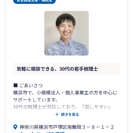
い。」
そんな熱い想いで、全国の中小企業を元気にする
ことを使命として走り続ける。
「100年続くワクワクする良い会社を日本中に広
げたい！」という想いを原動力に、日々中小企業
の経営を全力でサポートしています。
ビジョン税理士法人が目指すのは、単なる税務の
枠を超えた、未来をつくる経営パートナーです！
気軽に相談できる、30代の若手税理士
経営者の”夢の実現”を一緒に考え、一緒に伴走す
る税理士法人を目指しています。
■ ごあいさつ
横浜市で、小規模法人・個人事業主の方を中心に
①ビジョン式月次決算書
サポートしています。
ビジョン税理士法人は、「強い財務体質の会社創
30代の税理士が対応しており、「話しやすい」
り」を支援しています。
「相談しやすい」と言っていただくことが多いで
続きを見る
す。
②ビジョン式経営計画書
神奈川県横浜市戸塚区南舞岡３－８－１－２
創業期（年商1,000万円以下）から成長途中（年
ビジョン式「経営計画書」 とは「単なる数字の羅