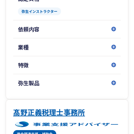
弊社では、銀行からの資金調達のサポートや通常
弥生インストラクター
の税理士サービス（記帳、決算、確定申告）に加
え、未来会計、将来を見据えた成長サポートを行
依頼内容
っております。
ミッション 100年経営とワクワクする良い会社創
業種
りを応援します
ビジョン 21世紀の日本経済を元気に！
特徴
バリュー お客様第一主義の実現を通じて、全社員
が幸せになり、社会に貢献する
弥生製品
弊社では、ビジョン式月次決算書を活用して「お
金の儲け方と残し方」「どこに手を打てば利益が
出るのか」をお伝えして、良い会社づくりの支援
をしております。
髙野正義税理士事務所
「税務だけじゃお客様の会社は良くならない。成
長発展もしない。企業の未来を一緒に創りた