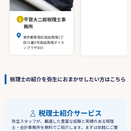
のサポートも行っています。
平賀大二郎税理士事
1
■ ご相談
務所
まずは話をしてみたい、相性を確認してみたい、
という段階でもご相談いただけます。
東京都新宿区高田馬場1丁
目31番8号高田馬場ダイカ
ンプラザ805
▶ ホームページ
https://takanozeirishi.com
▶ お問い合わせ
https://takanozeirishi.com/contact
税理士の紹介を弥生におまかせしたい方はこちら
税理士紹介サービス
弥生スタッフが、厳選した豊富な経験と実績のある税理
士・会計事務所を無料でご紹介します。まずは気軽にご要