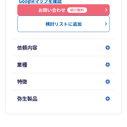
Googleマップを確認
商1億円以下）の事業者様からのご相談が多く、
列の計画書」ではなく、将来の成長戦略の設定を
数字に苦手意識のある経営者の方からもご相談い
お問い合わせ
紹介無料
お手伝いします！
ただいています。
検討リストに追加
その他サービス
■ 大切にしていること
・節税支援、記帳代行、クラウド支援
気軽に相談できる関係性を大切にしています。
・融資支援
一方的に進めるのではなく、それぞれの考え方や
・社労士事務所併設
依頼内容
ペースに合わせた関わり方を心がけています。
・税務調査対策
必要な場面では少し背中を押しながら、後ろから
支えるような形で伴走できたらと思っています。
業種
■ 進め方について
特徴
クラウド会計やオンラインツールを活用し、負担
の少ないやり取りで進めています。
記帳代行にも対応しており、領収書や資料は写真
弥生製品
データやPDFなどで共有いただく形が中心です。
■ ご相談について
ご相談はオンラインでのやり取りを中心に進めて