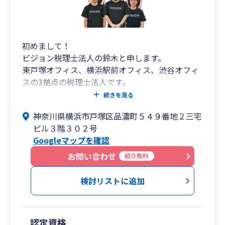
初めまして！
ビジョン税理士法人の鈴木と申します。
東戸塚オフィス、横浜駅前オフィス、渋谷オフィ
スの3拠点の税理士法人です。
続きを見る
東戸塚オフィス
神奈川県横浜市戸塚区品濃町５４９番地２三宅
JR東戸塚駅 東口徒歩3分 スシローのビル
ビル３階３０２号
Googleマップを確認
横浜駅前オフィス
JR横浜駅西口 横浜市営地下鉄「横浜」駅 徒歩1分
お問い合わせ
紹介無料
渋谷オフィス
検討リストに追加
渋谷駅[井の頭線西口]徒歩2分
JR山手線渋谷駅から渋谷マークシティ道玄坂上出
口から徒歩30秒
認定資格