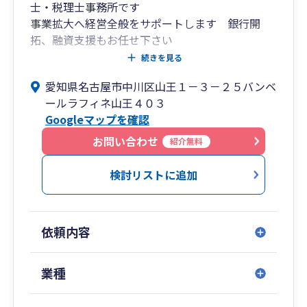
士・税理士事務所です
事業拡大へ経営全般をサポートします 銀行開
拓、融資支援もお任せ下さい
代表自身が不動産投資を営んでいることもあり、
続きを見る
不動産取得相談、物件の収支シミュレーション、
愛知県名古屋市中川区山王１－３－２５バンベ
金融機関からの融資付けのための事業計画書の作
ールラフィネ山王４０３
成など、不動産投資に関する幅広いご相談を承っ
Googleマップを確認
ております。
建設業、不動産業の各種基幹システム導入や、経
お問い合わせ
紹介無料
費システムの導入などもユーザー目線で相談乗り
ます
検討リストに追加
建設業の事業年度終了報告も安価に承ります
AIや、システムを会社内でいかに使い倒すか、細
かな点も一緒に考えます
依頼内容
自社経理をされている会社さんには、月次決算の
高度化、早期化のサポートします
業種