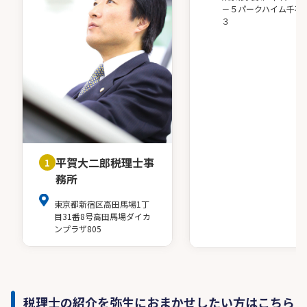
－５パークハイム千石
３
平賀大二郎税理士事
1
務所
東京都新宿区高田馬場1丁
目31番8号高田馬場ダイカ
ンプラザ805
税理士の紹介を弥生におまかせしたい方はこちら