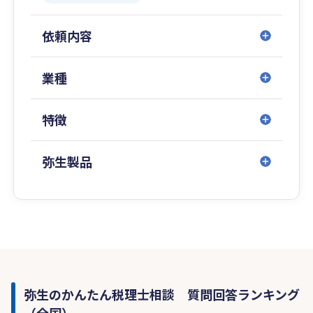
・社会保険労務士法人SMASH ROUMU
・森大輔公認会計士事務所(MD C.P.A Office)
依頼内容
■業務提携企業：
・日本ビズアップ株式会社
業種
・中部会計人相互互助会（CAM）
・寺町総合法律事務所
特徴
・貝沼社会保険労務士事務所
・秋田・村山法律事務所
・株式会社日本M＆Aセンター
弥生製品
・株式会社日本ＢＩＧネットワーク
・株式会社トランビ
・碧海信用金庫
・岡崎信用金庫
・名古屋銀行
・西尾信用金庫
・大同生命保険株式会社
・日本生命保険相互会社
弥生のかんたん税理士相談 質問回答ランキング
・株式会社ＦＰＧ
（全国）