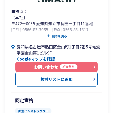
■拠点：
【本社】
〒472ー0035 愛知県知立市長田一丁目11番地
[TEL] 0566-83-3055 [FAX] 0566-83-1317
続きを見る
【岡崎オフィス】
愛知県名古屋市熱田区金山町1丁目7番5号電波
〒444-0864 愛知県岡崎市明大寺町天白前67-1
学園金山第1ビル9F
[TEL] 0564-64-2136 [FAX] 0564-64-2137
Googleマップを確認
■顧問先数：1000件以上
お問い合わせ
紹介無料
■相続申告件数 約3,900件
検討リストに追加
■グループ企業：
・株式会社SMASH HD
・株式会社SBC
認定資格
・行政書士法人SMASH申請代行
・株式会社SMASH不動産
弥生インストラクター