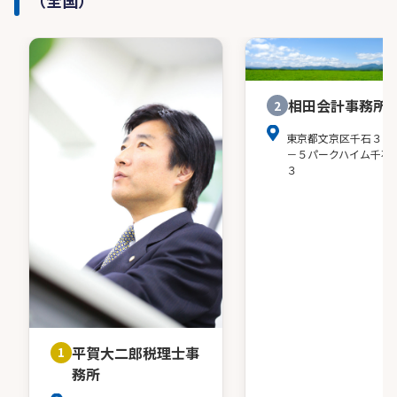
・株式会社マネーフォワード
・株式会社ＴＫＣ
・弥生株式会社
・M&Aキャピタルパートナーズ株式会社
・株式会社M&A DX
相田会計事務所
2
・株式会社M&A サクシード
・株式会社ASAHI Accounting Robot研究所
東京都文京区千石３－
－５パークハイム千石
・jinger株式会社
３
・野村證券
・株式会社MAP経営
平賀大二郎税理士事
1
務所