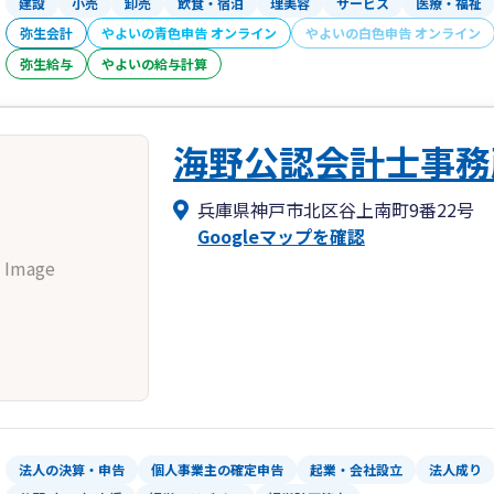
建設
小売
卸売
飲食・宿泊
理美容
サービス
医療・福祉
弥生会計
やよいの青色申告 オンライン
やよいの白色申告 オンライン
弥生給与
やよいの給与計算
海野公認会計士事務
兵庫県神戸市北区谷上南町9番22号
Googleマップを確認
 Image
法人の決算・申告
個人事業主の確定申告
起業・会社設立
法人成り