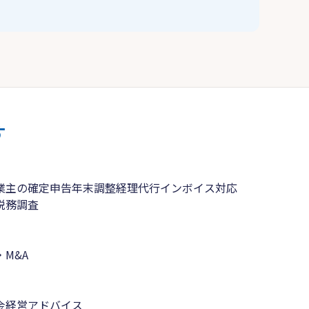
す
業主の確定申告
年末調整
経理代行
インボイス対応
税務調査
M&A
金
経営アドバイス