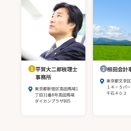
1
平賀大二郎税理士
2
相田会計
事務所
東京都文京区
１４－５パー
東京都新宿区高田馬場1
千石４０３
丁目31番8号高田馬場
ダイカンプラザ805