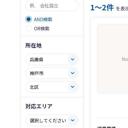
1〜2件
を表
AND検索
OR検索
所在地
No
対応エリア