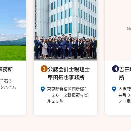
N
事務所
3
公認会計士税理士
4
吉田
甲田拓也事務所
所
千石３－
クハイム
東京都新宿区西新宿１
大阪府
－２６－２新宿野村ビ
井町３
ル２３階
スト泉