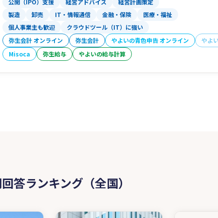
公開（IPO）支援
経営アドバイス
経営計画策定
製造
卸売
IT・情報通信
金融・保険
医療・福祉
個人事業主も歓迎
クラウドツール（IT）に強い
弥生会計 オンライン
弥生会計
やよいの青色申告 オンライン
やよ
Misoca
弥生給与
やよいの給与計算
問回答ランキング（全国）