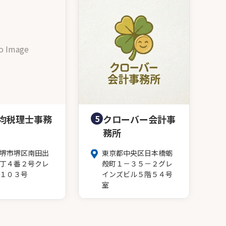
o Image
均税理士事務
5
クローバー会計事
務所
堺市堺区南田出
東京都中央区日本橋蛎
丁４番２号クレ
殻町１－３５－２グレ
１０３号
インズビル５階５４号
室