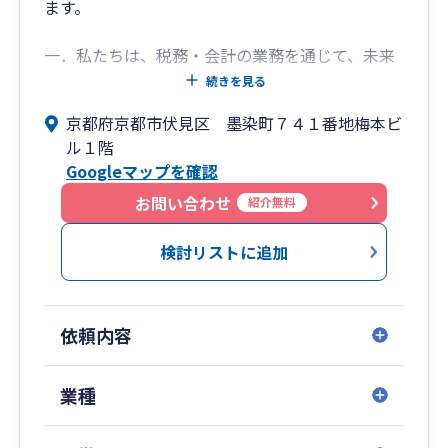
ます。
一．私たちは、税務・会計の業務を通じて、未来
につながる、笑顔あふれる社会を創造します。
続きを見る
一．私たちは、スタッフ全員が元気に、そして笑
京都府京都市伏見区 墨染町７４１番地梅本ビ
顔で働ける職場環境を目指します。
ル１階
Googleマップを確認
お問い合わせ
紹介無料
検討リストに追加
依頼内容
業種