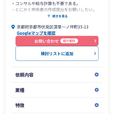
・コンサルや給与計算も不要である。
・とにかく申告書の作成提出をお願いしたい。
・時間をとって対面で話すよりもライン等で気軽
続きを見る
に相談したい。
京都府京都市伏見区深草一ノ坪町35-13
・税理士費用はできるだけ抑えたい。
Googleマップを確認
当社は毎月の顧問料を一切頂いておりません。年
お問い合わせ
紹介無料
に一回、申告の際に料金を請求しています。
その代わり、毎月の訪問はしていません。
検討リストに追加
訪問はしませんが、普段の相談はいつでもライン
等で受け付けております。
申告前もデータのやり取りで申告書作成までする
依頼内容
ことが可能です。
一度会わないと不安な方は、ご連絡のうえ、当社
までお越しください。
業種
詳しくご説明させて頂きます。
また税務調査のきっちりと対応させて頂きますの
特徴
でご安心ください。
京都やその周辺の方のほか、全国どこからでも対