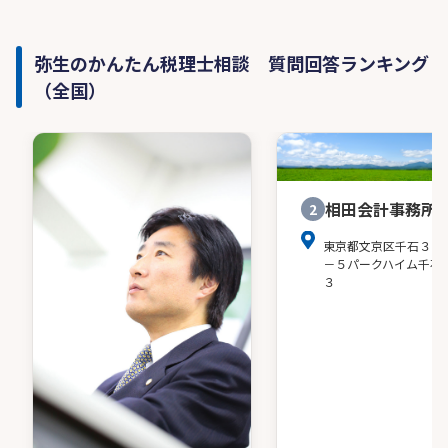
弥生のかんたん税理士相談 質問回答ランキング
（全国）
相田会計事務所
2
東京都文京区千石３－
－５パークハイム千石
３