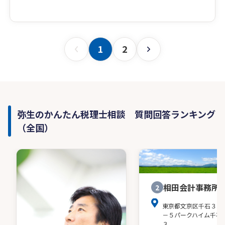
1
2
弥生のかんたん税理士相談 質問回答ランキング
（全国）
相田会計事務所
2
東京都文京区千石３－
－５パークハイム千石
３