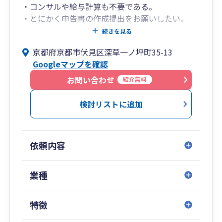
・コンサルや給与計算も不要である。
・とにかく申告書の作成提出をお願いしたい。
・時間をとって対面で話すよりもライン等で気軽
続きを見る
に相談したい。
京都府京都市伏見区深草一ノ坪町35-13
・税理士費用はできるだけ抑えたい。
Googleマップを確認
当社は毎月の顧問料を一切頂いておりません。年
お問い合わせ
紹介無料
に一回、申告の際に料金を請求しています。
その代わり、毎月の訪問はしていません。
検討リストに追加
訪問はしませんが、普段の相談はいつでもライン
等で受け付けております。
申告前もデータのやり取りで申告書作成までする
依頼内容
ことが可能です。
一度会わないと不安な方は、ご連絡のうえ、当社
までお越しください。
業種
詳しくご説明させて頂きます。
また税務調査のきっちりと対応させて頂きますの
特徴
でご安心ください。
京都やその周辺の方のほか、全国どこからでも対