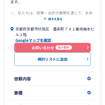
ます。
一．私たちは、税務・会計の業務を通じて、未来
につながる、笑顔あふれる社会を創造します。
続きを見る
一．私たちは、スタッフ全員が元気に、そして笑
京都府京都市伏見区 墨染町７４１番地梅本ビ
顔で働ける職場環境を目指します。
ル１階
Googleマップを確認
お問い合わせ
紹介無料
検討リストに追加
依頼内容
業種