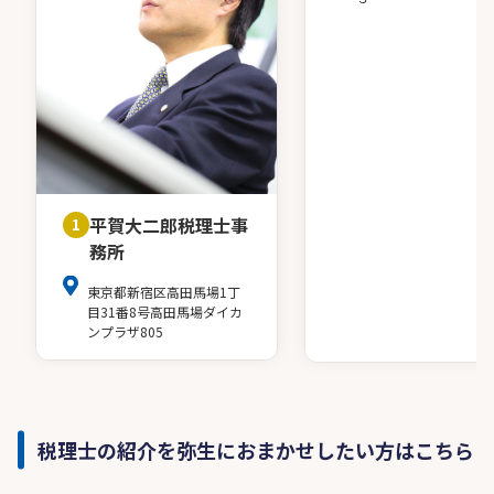
平賀大二郎税理士事
1
務所
東京都新宿区高田馬場1丁
目31番8号高田馬場ダイカ
ンプラザ805
税理士の紹介を弥生におまかせしたい方はこちら