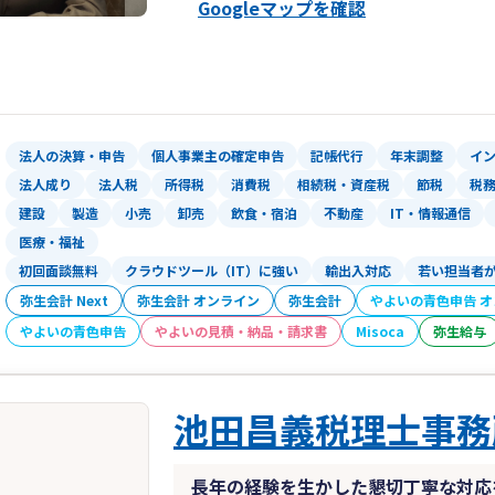
Googleマップを確認
当社は毎月の顧問料を一切頂いておりま
す。
その代わり、毎月の訪問はしていません
訪問はしませんが、普段の相談はいつで
申告前もデータのやり取りで申告書作成
一度会わないと不安な方は、ご連絡のう
法人の決算・申告
個人事業主の確定申告
記帳代行
年末調整
イ
詳しくご説明させて頂きます。
法人成り
法人税
所得税
消費税
相続税・資産税
節税
税
また税務調査のきっちりと対応させて頂
建設
製造
小売
卸売
飲食・宿泊
不動産
IT・情報通信
京都やその周辺の方のほか、全国どこか
医療・福祉
ご連絡お待ちしております。
初回面談無料
クラウドツール（IT）に強い
輸出入対応
若い担当者
弥生会計 Next
弥生会計 オンライン
弥生会計
やよいの青色申告 
やよいの青色申告
やよいの見積・納品・請求書
Misoca
弥生給与
池田昌義税理士事務
長年の経験を生かした懇切丁寧な対応