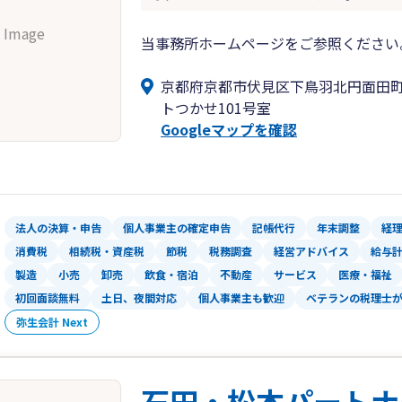
 Image
当事務所ホームページをご参照ください
京都府京都市伏見区下鳥羽北円面田町
トつかせ101号室
Googleマップを確認
法人の決算・申告
個人事業主の確定申告
記帳代行
年末調整
経
消費税
相続税・資産税
節税
税務調査
経営アドバイス
給与
製造
小売
卸売
飲食・宿泊
不動産
サービス
医療・福祉
初回面談無料
土日、夜間対応
個人事業主も歓迎
ベテランの税理士
弥生会計 Next
石田・松本パートナ