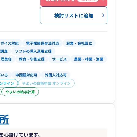
せん。年に一回、申告の際に料金を請求していま
検討リストに追加
。
もライン等で受け付けております。
まですることが可能です。
え、当社までお越しください。
ンボイス対応
電子帳簿保存法対応
起業・会社設立
務調査
ソフトの導入運用支援
きますのでご安心ください。
理美容
教育・学術支援
サービス
農業・林業・漁業
らでも対応可能です。
がいる
中国語対応可
外国人対応可
オンライン
やよいの白色申告 オンライン
やよいの給与計算
所
を心掛けています。