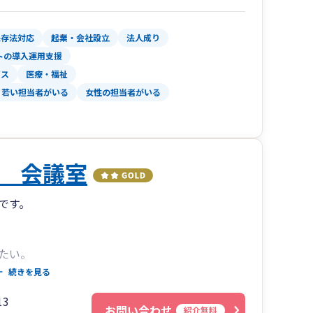
保存法対応
起業・会社設立
法人成り
トの導入運用支援
ビス
医療・福祉
若い担当者がいる
女性の担当者がいる
 会議室
です。
たい。
等で気軽に相談したい。
続きを見る
3
お問い合わせ
紹介無料