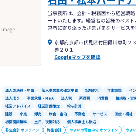
当事務所は、会計・税務面から経営戦略
ートいたします。経営者の皆様のベスト
営者に寄り添ったさまざまなサービスを
 Image
京都府京都市伏見区竹田段川原町２
善２０１
Googleマップを確認
法人の決算・申告
個人事業主の確定申告
記帳代行
年末調整
イ
法人成り
事業承継・M&A
法人税
所得税
消費税
相続税・資
経営アドバイス
経営計画策定
給与計算
建設
小売
卸売
飲食・宿泊
不動産
サービス
医療・福祉
初回面談無料
土日、夜間対応
個人事業主も歓迎
弥生会計 オンライン
弥生会計
やよいの青色申告 オンライン
やよ