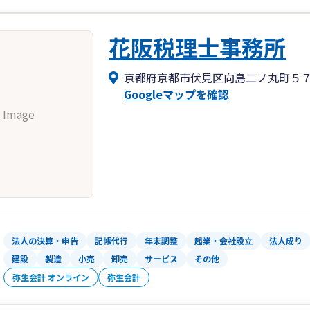
花阪税理士事務所
京都府京都市伏見区向島二ノ丸町５
Googleマップを確認
 Image
法人の決算・申告
記帳代行
年末調整
起業・会社設立
法人成り
建設
製造
小売
卸売
サービス
その他
弥生会計 オンライン
弥生会計