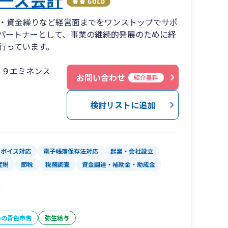
・資金繰りなど経営面までをワンストップでサポ
パートナーとして、事業の継続的発展のために経
行っています。
３９エミネンス
お問い合わせ
紹介無料
検討リストに追加
ンボイス対応
電子帳簿保存法対応
起業・会社設立
産税
節税
税務調査
資金調達・補助金・助成金
いの青色申告
弥生給与