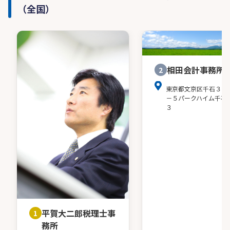
（全国）
相田会計事務所
2
東京都文京区千石３－
－５パークハイム千石
３
平賀大二郎税理士事
1
務所