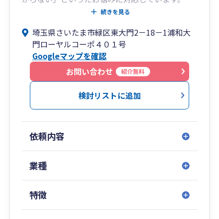
続きを見る
当事務所では、個人事業主・小規模法人の方を中
埼玉県さいたま市緑区東大門2－18－1浦和大
心に、記帳内容の確認、申告書作成、経理体制の
門ローヤルコーポ４０１号
見直しまで、実務に沿ってわかりやすくサポート
Googleマップを確認
します。
お問い合わせ
紹介無料
弥生会計を利用した自計化支援、記帳代行、クラ
ウド会計の導入相談にも対応しています。専門用
検討リストに追加
語をできるだけ使わず、現在の状況に合わせて
「何を準備し、どう進めればよいか」を具体的に
ご説明します。
依頼内容
建設業・不動産業など、取引や資金の流れに特徴
がある業種についても、現場の実態を踏まえたご
業種
相談を承ります。顧問契約、決算のみのご依頼、
法人化のご相談などもお気軽にお問い合わせくだ
特徴
さい。