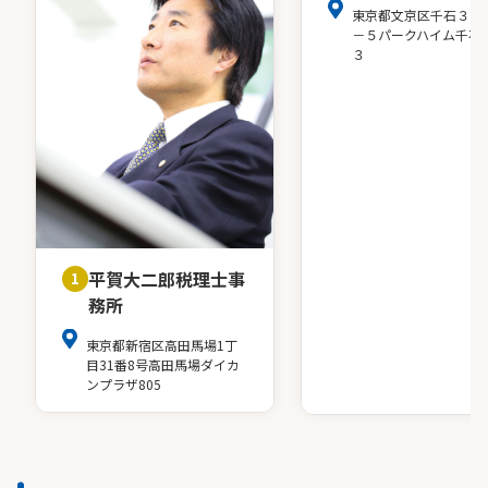
東京都文京区千石３－
－５パークハイム千石
３
平賀大二郎税理士事
1
務所
東京都新宿区高田馬場1丁
目31番8号高田馬場ダイカ
ンプラザ805