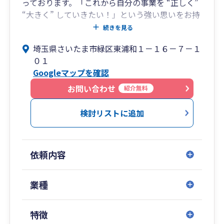
っております。「これから自分の事業を “正しく”
“大きく” していきたい！」という強い思いをお持
ちの方、新規開業・創業される方、大歓迎です！
続きを見る
近隣の金融機関のご紹介も対応可能です。各士業
埼玉県さいたま市緑区東浦和１－１６－７－１
の先生方とも連携し、皆さまの事業を精一杯バッ
０１
クアップいたします！
Googleマップを確認
お問い合わせ
紹介無料
検討リストに追加
依頼内容
業種
特徴