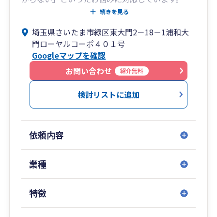
続きを見る
当事務所では、個人事業主・小規模法人の方を中
埼玉県さいたま市緑区東大門2－18－1浦和大
心に、記帳内容の確認、申告書作成、経理体制の
門ローヤルコーポ４０１号
見直しまで、実務に沿ってわかりやすくサポート
Googleマップを確認
します。
お問い合わせ
紹介無料
弥生会計を利用した自計化支援、記帳代行、クラ
ウド会計の導入相談にも対応しています。専門用
検討リストに追加
語をできるだけ使わず、現在の状況に合わせて
「何を準備し、どう進めればよいか」を具体的に
ご説明します。
依頼内容
建設業・不動産業など、取引や資金の流れに特徴
がある業種についても、現場の実態を踏まえたご
業種
相談を承ります。顧問契約、決算のみのご依頼、
法人化のご相談などもお気軽にお問い合わせくだ
特徴
さい。