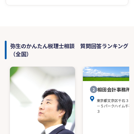
弥生のかんたん税理士相談 質問回答ランキング
（全国）
相田会計事務所
2
東京都文京区千石３－
－５パークハイム千石
３