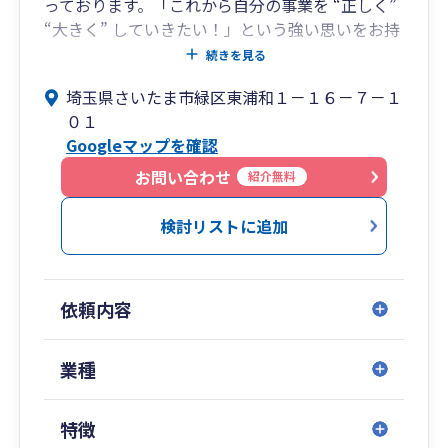
っております。「これから自分の事業を “正しく”
“大きく” していきたい！」という強い思いをお持
ちの方、新規開業・創業される方、大歓迎です！
続きを見る
近隣の金融機関のご紹介も対応可能です。各士業
埼玉県さいたま市緑区東浦和１－１６－７－１
の先生方とも連携し、皆さまの事業を精一杯バッ
０１
クアップいたします！
Googleマップを確認
お問い合わせ
紹介無料
検討リストに追加
依頼内容
業種
特徴