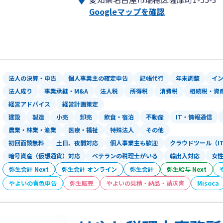
Googleマップを確認
お客様の規模や業種を問わず、的確かつ
れのニーズに応じた最適なサポートをご
法人の決算・申告
個人事業主の確定申告
記帳代行
年末調整
イ
法人成り
事業承継・M&A
法人税
所得税
消費税
相続税・資
経営アドバイス
経営計画策定
建設
製造
小売
卸売
飲食・宿泊
不動産
IT・情報通信
農業・林業・漁業
医療・福祉
特殊法人
その他
初回面談無料
土日、夜間対応
個人事業主も歓迎
クラウドツール（I
暗号資産（仮想通貨）対応
ベテランの税理士がいる
輸出入対応
女
弥生会計 Next
弥生会計 オンライン
弥生会計
弥生給与 Next
やよいの青色申告
弥生販売
やよいの見積・納品・請求書
Misoca