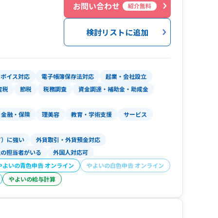
お問い合わせ
紹介無料
柔軟に対応できる専門知識と体制を整え、それぞ
提供いたします。
検討リストに追加
ンボイス対応
電子帳簿保存法対応
起業・会社設立
産税
節税
税務調査
資金調達・補助金・助成金
金融・保険
理美容
教育・学術支援
サービス
T）に強い
外貨取引・外貨預金対応
性の担当者がいる
外国人対応可
やよいの青色申告 オンライン
やよいの白色申告 オンライン
やよいの給与計算