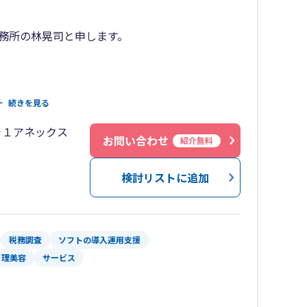
務所の林晃司と申します。
接対応
続きを見る
い部類に入ります。
－１アネックス
お問い合わせ
紹介無料
活用
検討リストに追加
ない自信があります。
理士が直接対応させていただきます。
税務調査
ソフトの導入運用支援
る
理美容
サービス
するため、以下を心がけています。
と