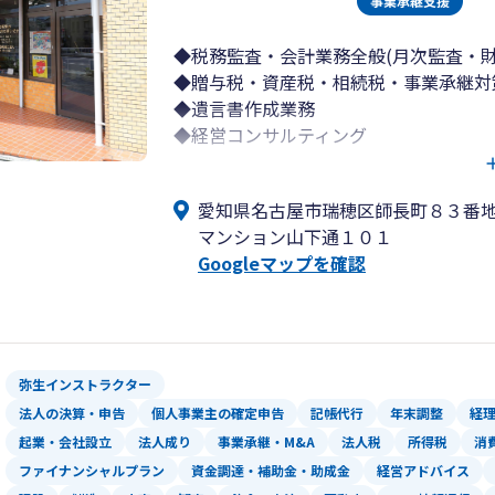
◆税務監査・会計業務全般(月次監査・
◆贈与税・資産税・相続税・事業承継対
◆遺言書作成業務
◆経営コンサルティング
(経営診断書の作成、経営計画の作成：
ント業務、戦略実践会議、保険等ファイ
愛知県名古屋市瑞穂区師長町８３番
◆コンピュータ導入支援・指導
マンション山下通１０１
◆各種セミナーの企画・運営
Googleマップを確認
弥生インストラクター
法人の決算・申告
個人事業主の確定申告
記帳代行
年末調整
経
起業・会社設立
法人成り
事業承継・M&A
法人税
所得税
消
ファイナンシャルプラン
資金調達・補助金・助成金
経営アドバイス