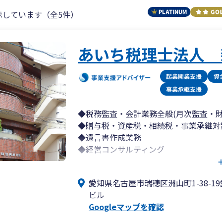
示しています（全5件）
あいち税理士法人 
◆税務監査・会計業務全般(月次監査・
◆贈与税・資産税・相続税・事業承継対
◆遺言書作成業務
◆経営コンサルティング
(経営診断書の作成、経営計画の作成：
ント業務、戦略実践会議、保険等ファイ
愛知県名古屋市瑞穂区洲山町1-38-1
◆コンピュータ導入支援・指導
ビル
◆各種セミナーの企画・運営
Googleマップを確認