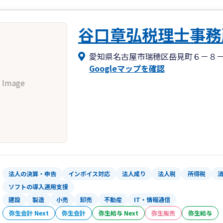
・レスポンスを速くすること
谷口章弘税理士事務
３．会社にお金が残る方法を検討・ご提
「節税」の目的は「税金を減らすこと
愛知県名古屋市瑞穂区岳見町６－８
その観点から、会社にとって本当に必
Googleマップを確認
無意味なものや、逆に損をするような
 Image
お気軽にお問い合わせください！
法人の決算・申告
インボイス対応
法人成り
法人税
所得税
ソフトの導入運用支援
建設
製造
小売
卸売
不動産
IT・情報通信
弥生会計 Next
弥生会計
弥生給与 Next
弥生販売
弥生給与