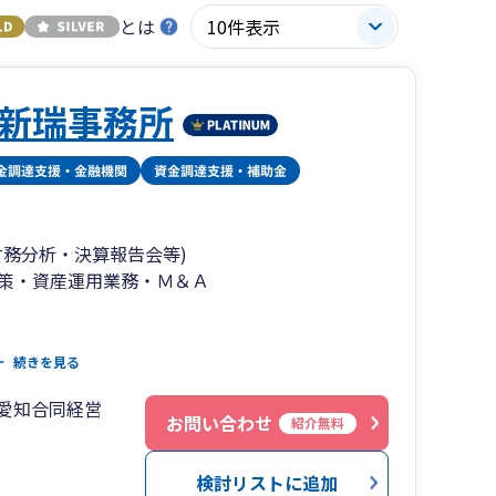
とは
新瑞事務所
財務分析・決算報告会等)
策・資産運用業務・Ｍ＆Ａ
中期5ヵ年計画・単年度経営計画、リスクマネジメ
続きを見る
ナンシャルプラン）
9愛知合同経営
お問い合わせ
紹介無料
検討リストに追加