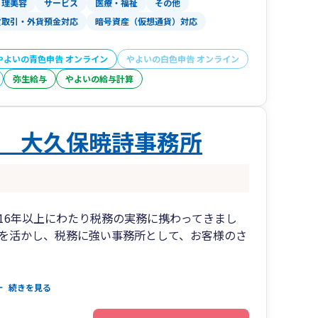
理美容
サービス
医療・福祉
その他
貨取引・外貨預金対応
暗号資産（仮想通貨）対応
やよいの青色申告 オンライン
やよいの白色申告 オンライン
弥生給与
やよいの給与計算
 大久保暁詩事務所
16年以上にわたり税務の実務に携わってきまし
を活かし、税務に強い事務所として、お客様のさ
作成するのではなく、お客様の状況や将来を見据
続きを見る