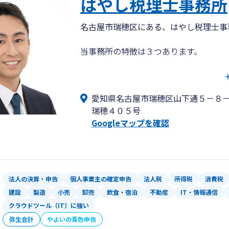
はやし税理士事務所
名古屋市瑞穂区にある、はやし税理士事
当事務所の特徴は３つあります。
１．代表税理士が若い、代表税理士が直
30代の税理士は、業界ではかなり若
愛知県名古屋市瑞穂区山下通５－８
・謙虚・丁寧・スピーディな対応
瑞穂４０５号
・ITやオンラインツールを最大限に
Googleマップを確認
・最新の税法知識のアップデート
これらに関しては、若いからこそ負け
また、お客様とのやり取りは、代表税
法人の決算・申告
個人事業主の確定申告
法人税
所得税
消費税
２．お客様との「対話」を最も大切にす
建設
製造
小売
卸売
飲食・宿泊
不動産
IT・情報通信
お客様とのコミュニケーションを密に
クラウドツール（IT）に強い
・話しやすい関係、環境を整えるこ
弥生会計
やよいの青色申告
・本質的な会話を行うこと