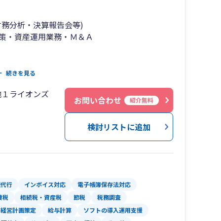
財務分析・決算報告会等)
策・資産運用業務・Ｍ＆Ａ
中期5ヵ年計画・単年度経営計画、リスクマネジメ
続きを見る
ナンシャルプラン）
地１ライオンズ
お問い合わせ
紹介無料
検討リストに追加
理代行
インボイス対応
電子帳簿保存法対応
費税
相続税・資産税
節税
税務調査
経営計画策定
給与計算
ソフトの導入運用支援