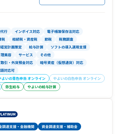
理代行
インボイス対応
電子帳簿保存法対応
費税
相続税・資産税
節税
税務調査
経営計画策定
給与計算
ソフトの導入運用支援
理美容
サービス
その他
貨取引・外貨預金対応
暗号資産（仮想通貨）対応
国語対応可
やよいの青色申告 オンライン
やよいの白色申告 オンライン
弥生給与
やよいの給与計算