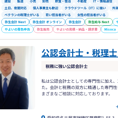
建設
製造
小売
卸売
飲食・宿泊
不動産
IT・情報通信
土日、夜間対応
個人事業主も歓迎
クラウドツール（IT）に強い
外
ベテランの税理士がいる
若い担当者がいる
女性の担当者がいる
弥生会計 Next
弥生会計 オンライン
弥生会計
弥生給与 Next
やよいの青色申告
弥生販売
やよいの見積・納品・請求書
Misoca
公認会計士・税理士
税務に強い公認会計士
私は公認会計士としての専門性に加え、
た。会計と税務の双方に精通した専門性
まざまなご相談に対応しております。
当事務所では、単に作業として申告書を
えたご提案を重視しております。
愛知県名古屋市瑞穂区薩摩町1-55-3