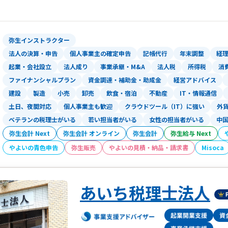
弥生インストラクター
法人の決算・申告
個人事業主の確定申告
記帳代行
年末調整
経
起業・会社設立
法人成り
事業承継・M&A
法人税
所得税
消
ファイナンシャルプラン
資金調達・補助金・助成金
経営アドバイス
建設
製造
小売
卸売
飲食・宿泊
不動産
IT・情報通信
土日、夜間対応
個人事業主も歓迎
クラウドツール（IT）に強い
外
ベテランの税理士がいる
若い担当者がいる
女性の担当者がいる
中
弥生会計 Next
弥生会計 オンライン
弥生会計
弥生給与 Next
やよいの青色申告
弥生販売
やよいの見積・納品・請求書
Misoca
あいち税理士法人