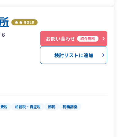
所
案する
」ではなく「会社にお金を残すこと」です。
－６
お問い合わせ
紹介無料
要な、そして効果のある節税をご提案します。
、ムダな節税はおすすめしません。
検討リストに追加
消費税
相続税・資産税
節税
税務調査