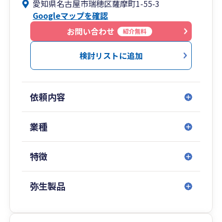
愛知県名古屋市瑞穂区薩摩町1-55-3
当事務所では、単に作業として申告書を作成する
Googleマップを確認
のではなく、お客様の状況や将来を見据えたご提
案を重視しております。
お問い合わせ
紹介無料
お客様の規模や業種を問わず、的確かつ柔軟に対
検討リストに追加
応できる専門知識と体制を整え、それぞれのニー
ズに応じた最適なサポートをご提供いたします。
依頼内容
業種
特徴
弥生製品