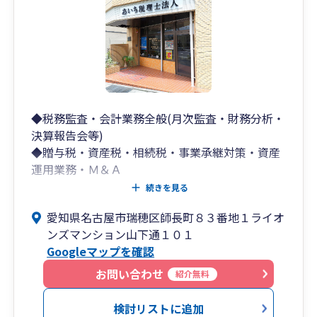
◆税務監査・会計業務全般(月次監査・財務分析・
決算報告会等)
◆贈与税・資産税・相続税・事業承継対策・資産
運用業務・Ｍ＆Ａ
◆遺言書作成業務
続きを見る
◆経営コンサルティング
愛知県名古屋市瑞穂区師長町８３番地１ライオ
(経営診断書の作成、経営計画の作成：中期5ヵ年
ンズマンション山下通１０１
計画・単年度経営計画、リスクマネジメント業
Googleマップを確認
務、戦略実践会議、保険等ファイナンシャルプラ
ン）
お問い合わせ
紹介無料
◆コンピュータ導入支援・指導
◆各種セミナーの企画・運営
検討リストに追加