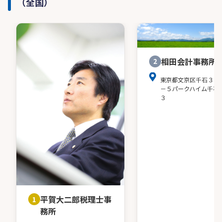
（全国）
相田会計事務所
2
東京都文京区千石３－
－５パークハイム千石
３
平賀大二郎税理士事
1
務所