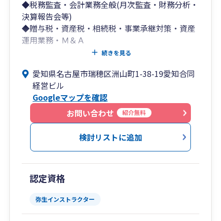
◆税務監査・会計業務全般(月次監査・財務分析・
決算報告会等)
◆贈与税・資産税・相続税・事業承継対策・資産
運用業務・Ｍ＆Ａ
◆遺言書作成業務
続きを見る
◆経営コンサルティング
愛知県名古屋市瑞穂区洲山町1-38-19愛知合同
(経営診断書の作成、経営計画の作成：中期5ヵ年
経営ビル
計画・単年度経営計画、リスクマネジメント業
Googleマップを確認
務、戦略実践会議、保険等ファイナンシャルプラ
ン）
お問い合わせ
紹介無料
◆コンピュータ導入支援・指導
◆各種セミナーの企画・運営
検討リストに追加
認定資格
弥生インストラクター